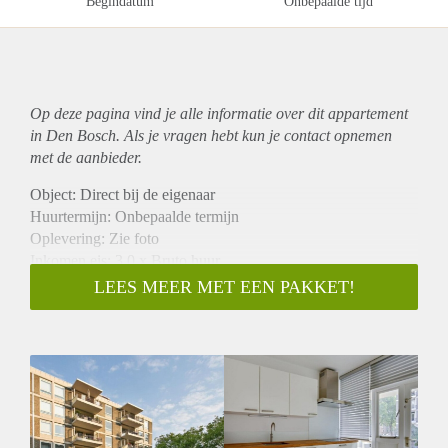
Begindatum
Onbepaalde tijd
Op deze pagina vind je alle informatie over dit
appartement
in Den Bosch. Als je vragen hebt kun je contact opnemen
met de aanbieder.
Object: Direct bij de eigenaar
Huurtermijn: Onbepaalde termijn
Oplevering: Zie foto
Inkomen eis: 3,0 x Bruto huur
Garantiestelling mogelijk: Ja
LEES MEER MET EEN PAKKET!
Borg: 1 Maand
Bemiddeling kosten: Nee
Woningdelers toegestaan: Ja
Huisdieren toegestaan: Afhankelijk van de Eigenaar
Huurtoeslag grens: Nee
Geschikt voor studenten: Afhankelijk van de Eigenaar