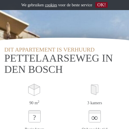
OK!
We gebruiken
cookies
voor de beste service
DIT APPARTEMENT IS VERHUURD
PETTELAARSEWEG IN
DEN BOSCH
2
90 m
3 kamers
∞
?