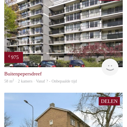
975
€
Woni
Buitenpepersdreef
2
58 m
· 2 kamers · Vanaf ? - Onbepaalde tijd
DELEN