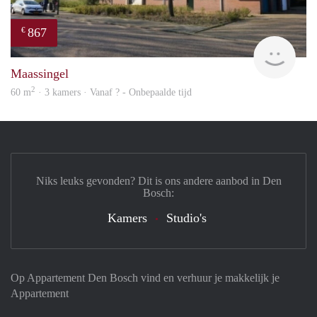
867
€
Woni
Maassingel
2
60 m
· 3 kamers · Vanaf ? - Onbepaalde tijd
Niks leuks gevonden? Dit is ons andere aanbod in Den
Bosch:
Kamers
Studio's
Op Appartement Den Bosch vind en verhuur je makkelijk je
Appartement