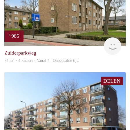
985
€
finde
Zuiderparkweg
2
74 m
· 4 kamers · Vanaf ? - Onbepaalde tijd
DELEN