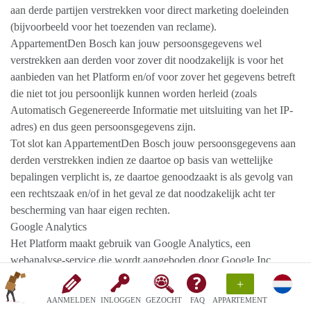
aan derde partijen verstrekken voor direct marketing doeleinden
(bijvoorbeeld voor het toezenden van reclame).
AppartementDen Bosch kan jouw persoonsgegevens wel
verstrekken aan derden voor zover dit noodzakelijk is voor het
aanbieden van het Platform en/of voor zover het gegevens betreft
die niet tot jou persoonlijk kunnen worden herleid (zoals
Automatisch Gegenereerde Informatie met uitsluiting van het IP-
adres) en dus geen persoonsgegevens zijn.
Tot slot kan AppartementDen Bosch jouw persoonsgegevens aan
derden verstrekken indien ze daartoe op basis van wettelijke
bepalingen verplicht is, ze daartoe genoodzaakt is als gevolg van
een rechtszaak en/of in het geval ze dat noodzakelijk acht ter
bescherming van haar eigen rechten.
Google Analytics
Het Platform maakt gebruik van Google Analytics, een
webanalyse-service die wordt aangeboden door Google Inc.
("Google"). Google Analytics maakt gebruik van cookies zoals
+
beschreven in paragraaf 3 hierboven om AppartementDen Bosch
AANMELDEN
INLOGGEN
GEZOCHT
FAQ
APPARTEMENT
te helpen analyseren hoe jij van het Platform gebruik maakt. De