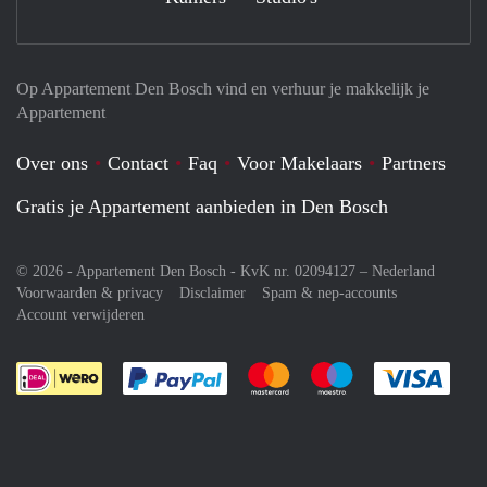
Op Appartement Den Bosch vind en verhuur je makkelijk je
Appartement
Over ons
Contact
Faq
Voor Makelaars
Partners
Gratis je Appartement aanbieden in Den Bosch
© 2026 - Appartement Den Bosch - KvK nr. 02094127 –
Nederland
Voorwaarden & privacy
Disclaimer
Spam & nep-accounts
Account verwijderen
Je rekent gemakkelijk af met Paypal
Je rekent gemakkelijk af met M
Je rekent gemakkelij
Je re