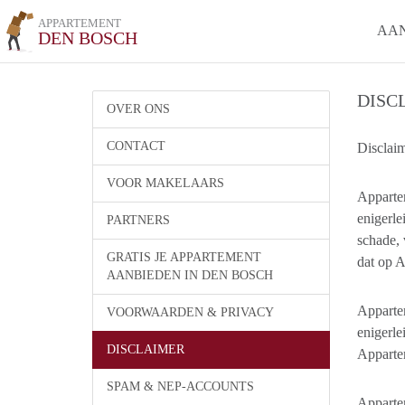
APPARTEMENT
AA
DEN BOSCH
DISC
OVER ONS
CONTACT
Disclai
VOOR MAKELAARS
Apparte
enigerle
PARTNERS
schade, 
GRATIS JE APPARTEMENT
dat op A
AANBIEDEN IN DEN BOSCH
Appartem
VOORWAARDEN & PRIVACY
enigerl
DISCLAIMER
Appartem
SPAM & NEP-ACCOUNTS
Apparte