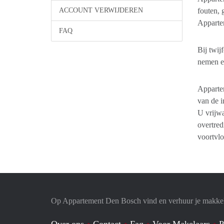
ACCOUNT VERWIJDEREN
fouten, 
Apparte
FAQ
Bij twij
nemen e
Appartem
van de i
U vrijwa
overtred
voortvl
Op Appartement Den Bosch vind en verhuur je makkel