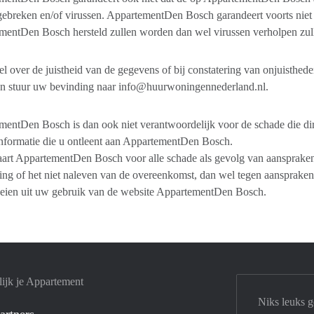
gebreken en/of virussen. AppartementDen Bosch garandeert voorts niet d
mentDen Bosch hersteld zullen worden dan wel virussen verholpen zul
fel over de juistheid van de gegevens of bij constatering van onjuisthed
n stuur uw bevinding naar info@huurwoningennederland.nl.
entDen Bosch is dan ook niet verantwoordelijk voor de schade die direc
nformatie die u ontleent aan AppartementDen Bosch.
art AppartementDen Bosch voor alle schade als gevolg van aanspraken
ing of het niet naleven van de overeenkomst, dan wel tegen aansprake
oeien uit uw gebruik van de website AppartementDen Bosch.
ijk je Appartement
Niks leuks 