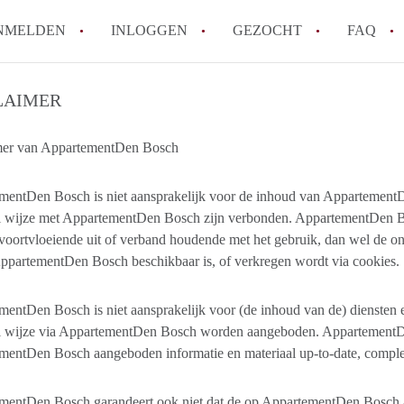
NMELDEN
INLOGGEN
GEZOCHT
FAQ
LAIMER
How to translate AppartementDenBosch!
Wat is AppartementDenBosch?
mer van AppartementDen Bosch
Hoeveel kost het om te reageren op een 
Wat is de privacyverklaring van Apparte
mentDen Bosch is niet aansprakelijk voor de inhoud van AppartementD
i wijze met AppartementDen Bosch zijn verbonden. AppartementDen Bos
Berekent AppartementDenBosch
voortvloeiende uit of verband houdende met het gebruik, dan wel de o
makelaarsvergoeding/bemiddelingsvergoe
ppartementDen Bosch beschikbaar is, of verkregen wordt via cookies.
Alle veelgestelde vragen
entDen Bosch is niet aansprakelijk voor (de inhoud van de) diensten e
ei wijze via AppartementDen Bosch worden aangeboden. AppartementDe
entDen Bosch aangeboden informatie en materiaal up-to-date, compleet
mentDen Bosch garandeert ook niet dat de op AppartementDen Bosch aa