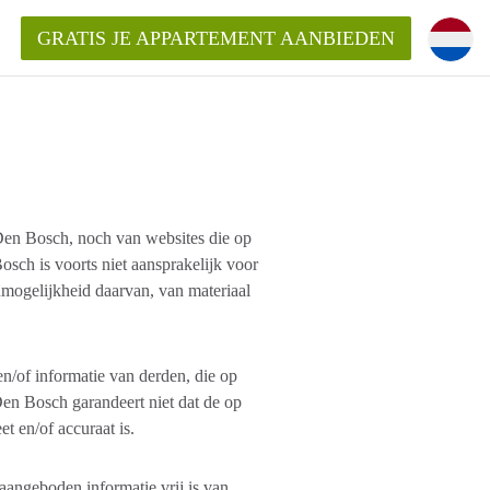
GRATIS JE APPARTEMENT AANBIEDEN
Appartement in Den Bosch?
mentDenBosch?
en Bosch, noch van websites die op
ch is voorts niet aansprakelijk voor
nmogelijkheid daarvan, van materiaal
ding?
n/of informatie van derden, die op
n Bosch garandeert niet dat de op
 en/of accuraat is.
ngeboden informatie vrij is van