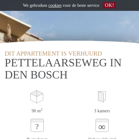
OK!
We gebruiken
cookies
voor de beste service
DIT APPARTEMENT IS VERHUURD
PETTELAARSEWEG IN
DEN BOSCH
2
90 m
3 kamers
∞
?