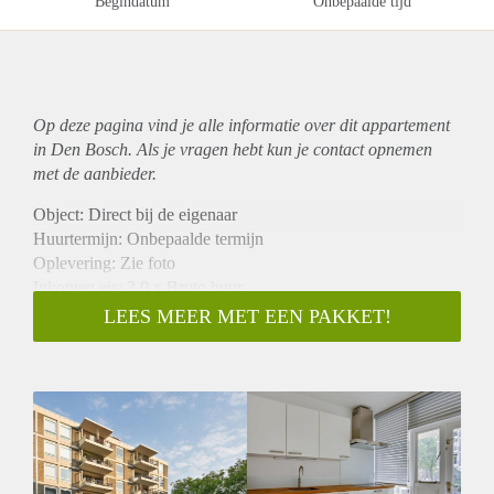
Begindatum
Onbepaalde tijd
Op deze pagina vind je alle informatie over dit
appartement
in Den Bosch. Als je vragen hebt kun je contact opnemen
met de aanbieder.
Object: Direct bij de eigenaar
Huurtermijn: Onbepaalde termijn
Oplevering: Zie foto
Inkomen eis: 3,0 x Bruto huur
Garantiestelling mogelijk: Ja
LEES MEER MET EEN PAKKET!
Borg: 1 Maand
Bemiddeling kosten: Nee
Woningdelers toegestaan: Ja
Huisdieren toegestaan: Afhankelijk van de Eigenaar
Huurtoeslag grens: Nee
Geschikt voor studenten: Afhankelijk van de Eigenaar