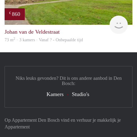
860
€
rent
Johan van de Veldestraat
2
73 m
· 3 kamers · Vanaf ? - Onbepaalde tijd
Niks leuks gevonden? Dit is ons andere aanbod in Den
Bosch:
Kamers
Studio's
Op Appartement Den Bosch vind en verhuur je makkelijk je
Appartement