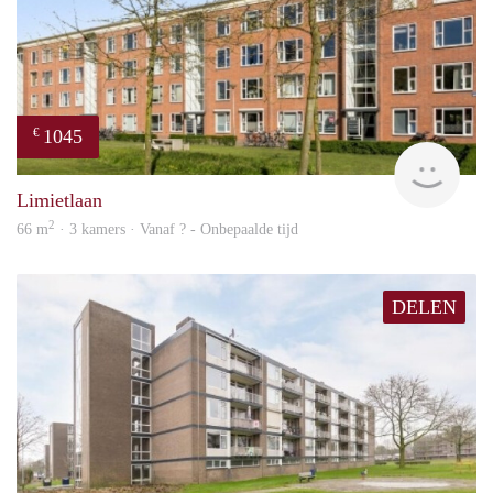
1045
€
Woni
Limietlaan
2
66 m
· 3 kamers · Vanaf ? - Onbepaalde tijd
DELEN