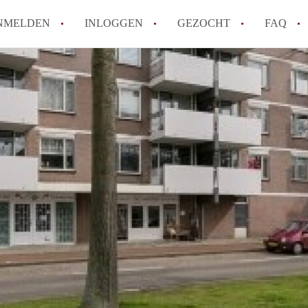
NMELDEN
INLOGGEN
GEZOCHT
FAQ
How to translate AppartementDenBosch!
Wat is AppartementDenBosch?
Hoeveel kost het om te reageren op een 
Wat is de privacyverklaring van Apparte
Berekent AppartementDenBosch
makelaarsvergoeding/bemiddelingsvergoe
Alle veelgestelde vragen