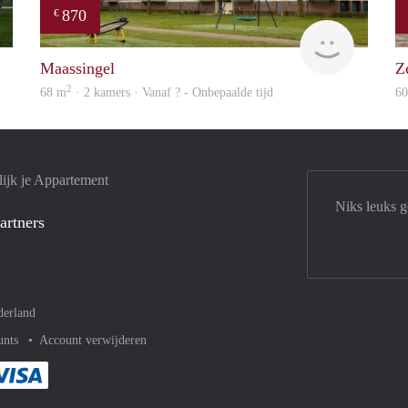
870
€
Woning
finder
Maassingel
Z
2
68 m
· 2 kamers · Vanaf ? - Onbepaalde tijd
6
ijk je Appartement
Niks leuks 
artners
derland
unts
Account verwijderen
met Paypal
kelijk af met Mastercard
ent gemakkelijk af met Meastro
Je rekent gemakkelijk af met Visa