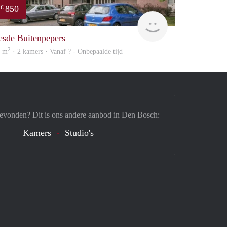
850
€
finder
esde Buitenpepers
2
0 m
· 2 kamers · Vanaf ? - Onbepaalde tijd
gevonden? Dit is ons andere aanbod in Den Bosch:
Kamers
Studio's