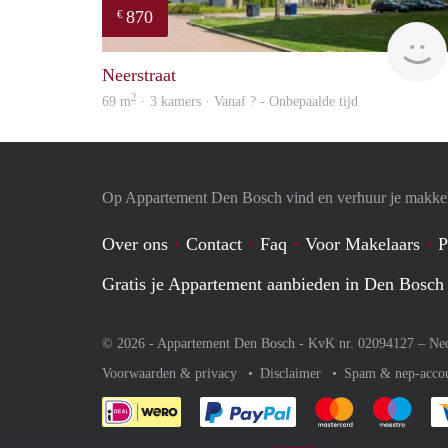
870
€
Neerstraat
2
69 m
· 3 kamers · Vanaf ? - Onbepaalde tijd
Op Appartement Den Bosch vind en verhuur je makkel
Over ons
Contact
Faq
Voor Makelaars
P
Gratis je Appartement aanbieden in Den Bosch
© 2026 - Appartement Den Bosch - KvK nr. 02094127 –
Ne
Voorwaarden & privacy
Disclaimer
Spam & nep-acco
Je rekent gemakkelijk af 
Je rekent gemak
Je rek