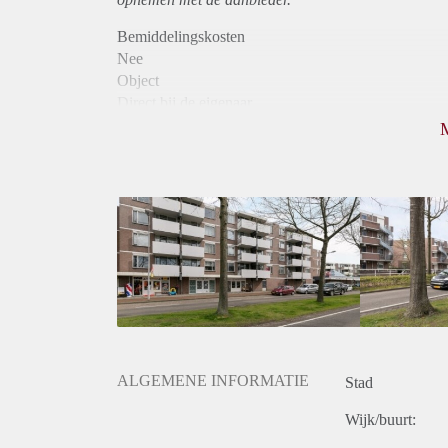
Bemiddelingskosten
Nee
Object
Direct bij de eigenaar
Borg
950
Garantiestelling
Mogelijk
Huurtoeslag
Niet mogelijk
Inkomen eis
3,1 X Maandhuur Bruto
Huurtermijn
Onbepaalde termijn
Oplevering
Kaal
ALGEMENE INFORMATIE
Stad
Wijk/buurt: