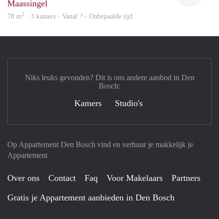
Maassingel
2
78 m
· 3 kamers · Vanaf ? - Onbepaalde tijd
Niks leuks gevonden? Dit is ons andere aanbod in Den
Bosch:
Kamers
Studio's
Op Appartement Den Bosch vind en verhuur je makkelijk je
Appartement
Over ons
Contact
Faq
Voor Makelaars
Partners
Gratis je Appartement aanbieden in Den Bosch