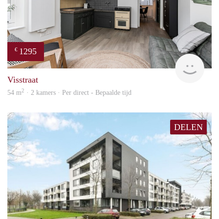
1295
€
Next
Visstraat
2
54 m
· 2 kamers · Per direct - Bepaalde tijd
DELEN