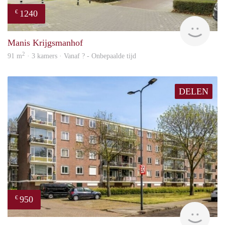
1240
€
finde
Manis Krijgsmanhof
2
91 m
· 3 kamers · Vanaf ? - Onbepaalde tijd
DELEN
950
€
finde