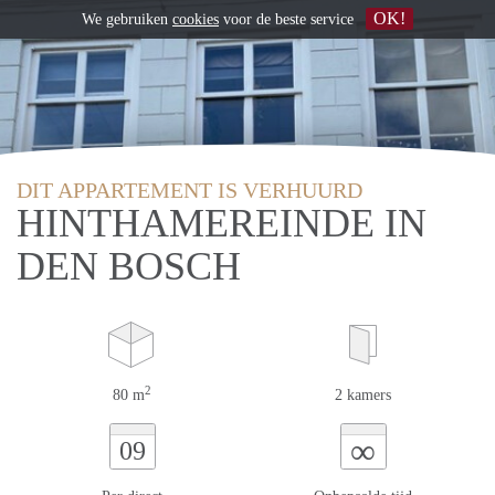
OK!
We gebruiken
cookies
voor de beste service
DIT APPARTEMENT IS VERHUURD
HINTHAMEREINDE IN
DEN BOSCH
2
80 m
2 kamers
∞
09