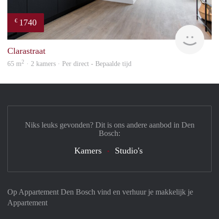
1740
€
Next
Clarastraat
2
65 m
· 2 kamers · Per direct - Bepaalde tijd
Niks leuks gevonden? Dit is ons andere aanbod in Den
Bosch:
Kamers
Studio's
Op Appartement Den Bosch vind en verhuur je makkelijk je
Appartement