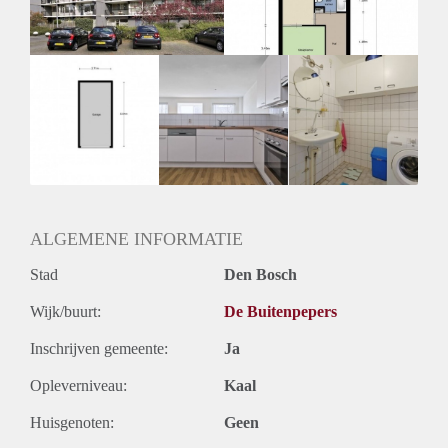
Huurtermijn
Onbepaalde termijn
Oplevering
Kaal
ALGEMENE INFORMATIE
Stad
Den Bosch
Wijk/buurt:
De Buitenpepers
Inschrijven gemeente:
Ja
Opleverniveau:
Kaal
Huisgenoten:
Geen