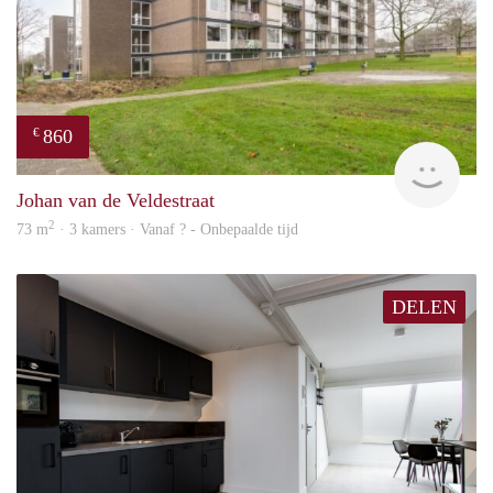
860
€
rent
Johan van de Veldestraat
2
73 m
· 3 kamers · Vanaf ? - Onbepaalde tijd
DELEN