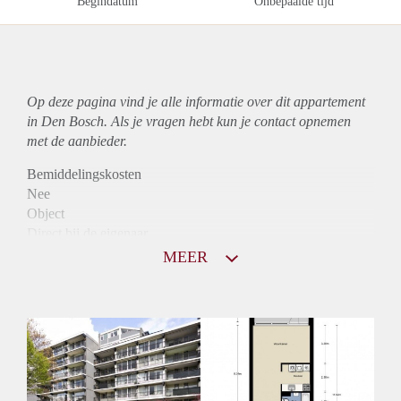
Begindatum
Onbepaalde tijd
Op deze pagina vind je alle informatie over dit
appartement
in Den Bosch. Als je vragen hebt kun je contact opnemen
met de aanbieder.
Bemiddelingskosten
Nee
Object
Direct bij de eigenaar
Borg
MEER
975
Garantiestelling
Mogelijk
Huurtoeslag
Niet mogelijk
Inkomen eis
2,9 X Maandhuur Bruto