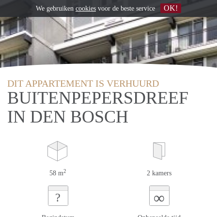
OK!
We gebruiken
cookies
voor de beste service
DIT APPARTEMENT IS VERHUURD
BUITENPEPERSDREEF
IN DEN BOSCH
2
58 m
2 kamers
∞
?