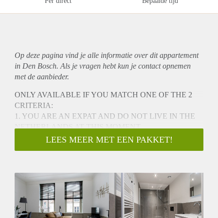
Per direct
Bepaalde tijd
Op deze pagina vind je alle informatie over dit
appartement
in Den Bosch. Als je vragen hebt kun je contact opnemen
met de aanbieder.
ONLY AVAILABLE IF YOU MATCH ONE OF THE 2
CRITERIA:
1. YOU ARE AN EXPAT AND DO NOT LIVE IN THE
NETHERLANDS AT THIS MOMENT
2. HOUSING FOR AN URGENT REASON FOR
LEES MEER MET EEN PAKKET!
EXAMPLE A DIVORCE AND NEED TO STAY CLOSE
TO YOUR CHILDREN
Luxury Apartment in the Vibrant City Center of 's-
Hertogenbosch!
Welcome to this beautiful apartment located at Clarastraat in
the heart of 's-Hertogenbosch with a view on the church.
This brand-new, renovated apartment is perfect for expats