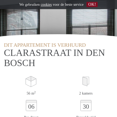
OK!
We gebruiken
cookies
voor de beste service
DIT APPARTEMENT IS VERHUURD
CLARASTRAAT IN DEN
BOSCH
2
56 m
2 kamers
06
30