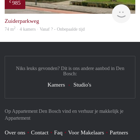
985
€
finde
Zuiderparkweg
2
74 m
· 4 kamers · Vanaf ? - Onbepaalde tijd
Niks leuks gevonden? Dit is ons andere aanbod in Den
Bosch:
Kamers
Studio's
Op Appartement Den Bosch vind en verhuur je makkelijk je
Appartement
Over ons
Contact
Faq
Voor Makelaars
Partners