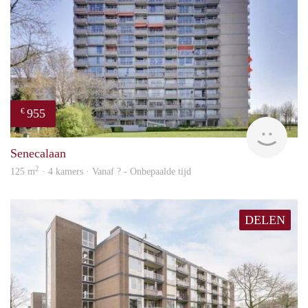
955
€
finde
Senecalaan
2
125 m
· 4 kamers · Vanaf ? - Onbepaalde tijd
DELEN