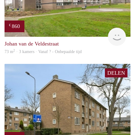
860
€
rent
Johan van de Veldestraat
2
73 m
· 3 kamers · Vanaf ? - Onbepaalde tijd
DELEN