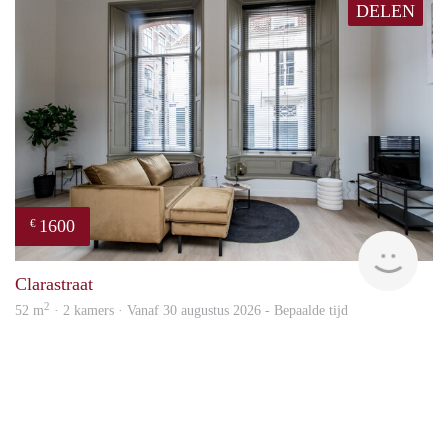
DELEN
1600
€
Next
Clarastraat
2
52 m
· 2 kamers · Vanaf 30 augustus 2026 - Bepaalde tijd