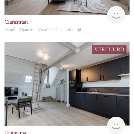
Next
Clarastraat
2
56 m
· 2 kamers · Vanaf ? - Onbepaalde tijd
VERHUURD
Next
Clarastraat