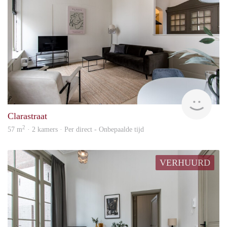
Next
Clarastraat
2
57 m
· 2 kamers · Per direct - Onbepaalde tijd
VERHUURD