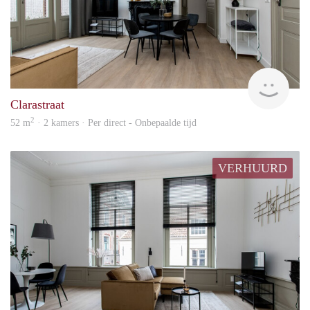
Next
Clarastraat
2
52 m
· 2 kamers · Per direct - Onbepaalde tijd
VERHUURD