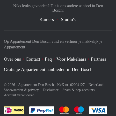
Niks leuks gevonden? Dit is ons andere aanbod in Den
Bosch:
Kamers
Studio's
Op Appartement Den Bosch vind en verhuur je makkelijk je
Appartement
Over ons
Contact
Faq
Voor Makelaars
Partners
Gratis je Appartement aanbieden in Den Bosch
© 2026 - Appartement Den Bosch - KvK nr. 02094127 –
Nederland
Voorwaarden & privacy
Disclaimer
Spam & nep-accounts
Account verwijderen
Je rekent gemakkelijk af met Paypal
Je rekent gemakkelijk af met M
Je rekent gemakkelij
Je re