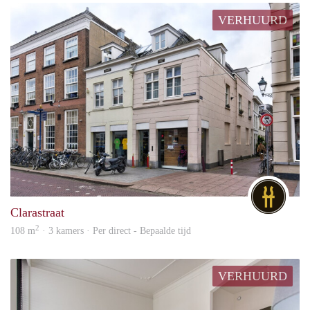
VERHUURD
DG
Clarastraat
2
108 m
· 3 kamers · Per direct - Bepaalde tijd
VERHUURD