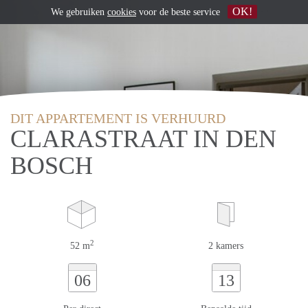
OK!
We gebruiken
cookies
voor de beste service
DIT APPARTEMENT IS VERHUURD
CLARASTRAAT IN DEN
BOSCH
2
52 m
2 kamers
06
13