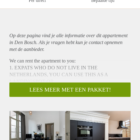
Per direct
Bepaalde tijd
Op deze pagina vind je alle informatie over dit
appartement
in Den Bosch. Als je vragen hebt kun je contact opnemen
met de aanbieder.
We can rent the apartment to you:
1. EXPATS WHO DO NOT LIVE IN THE
NETHERLANDS, YOU CAN USE THIS AS A
LANDINGSPOT OR
2. IF YOU DO NEED A SHORT STAY FOR A DIVORCE
LEES MEER MET EEN PAKKET!
AND WANT TO STAY CLOSE TO YOUR CHILDREN
Luxury Apartment in the Vibrant City Center of 's-
Hertogenbosch!
Welcome to this beautiful apartment located at Clarastraat in
the heart of 's-Hertogenbosch with a view on the church.
This brand-new, renovated apartment is perfect for expats
looking for a comfortable and stylish residence during their