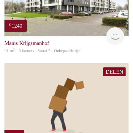
1240
€
finde
Manis Krijgsmanhof
2
91 m
· 3 kamers · Vanaf ? - Onbepaalde tijd
DELEN