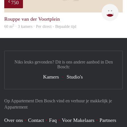
750
€
Mirj
Rouppe van der Voortplein
2
60 m
· 3 kamers · Per direct - Bepaalde tijd
Niks leuks gevonden? Dit is ons andere aanbod in Den
Bosch:
Kamers
Studio's
Op Appartement Den Bosch vind en verhuur je makkelijk je
Appartement
Over ons
Contact
Faq
Voor Makelaars
Partners