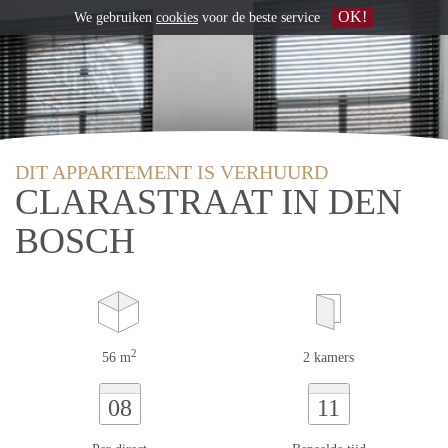
OK!
We gebruiken
cookies
voor de beste service
DIT APPARTEMENT IS VERHUURD
CLARASTRAAT IN DEN
BOSCH
2
56 m
2 kamers
08
11