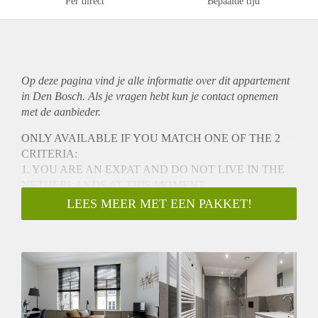
Per direct
Bepaalde tijd
Op deze pagina vind je alle informatie over dit
appartement
in Den Bosch. Als je vragen hebt kun je contact opnemen
met de aanbieder.
ONLY AVAILABLE IF YOU MATCH ONE OF THE 2
CRITERIA:
1. YOU ARE AN EXPAT AND DO NOT LIVE IN THE
NETHERLANDS AT THIS MOMENT
2. YOU ARE DUTCH, DO NOT LIVE IN DEN BOSCH
LEES MEER MET EEN PAKKET!
AND NEED temporary HOUSING FOR AN URGENT
REASON FOR EXAMPLE A DIVORCE,
Luxury Apartment in the Vibrant City Center of 's-
Hertogenbosch!
Welcome to this beautiful apartment located at Clarastraat in
the heart of 's-Hertogenbosch with a view on the church.
This brand-new, renovated apartment is perfect for expats