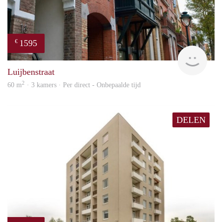
1595
€
Next
Luijbenstraat
2
60 m
· 3 kamers · Per direct - Onbepaalde tijd
DELEN