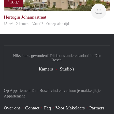
1037
€
finde
Hertogin Johannastraat
2
65 m
· 2 kamers · Vanaf ? - Onbepaalde tijd
Niks leuks gevonden? Dit is ons andere aanbod in Den
Bosch:
Kamers
Studio's
Op Appartement Den Bosch vind en verhuur je makkelijk je
Appartement
Over ons
Contact
Faq
Voor Makelaars
Partners