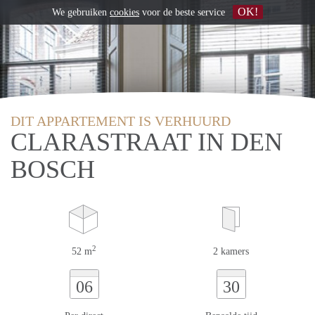
OK!
We gebruiken
cookies
voor de beste service
DIT APPARTEMENT IS VERHUURD
CLARASTRAAT IN DEN
BOSCH
2
52 m
2 kamers
06
30