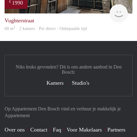
1990
€
Next
Vughterstraat
2
60 m
· 2 kamers · Per direct - Onbepaalde tijd
Niks leuks gevonden? Dit is ons andere aanbod in Den
Bosch:
Kamers
Studio's
Op Appartement Den Bosch vind en verhuur je makkelijk je
Appartement
Over ons
Contact
Faq
Voor Makelaars
Partners