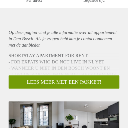
Per direct
Bepaalde tijd
Op deze pagina vind je alle informatie over dit
appartement
in Den Bosch. Als je vragen hebt kun je contact opnemen
met de aanbieder.
SHORTSTAY APARTMENT FOR RENT:
- FOR EXPATS WHO DO NOT LIVE IN NL YET
- WANNEER U NIET IN DEN BOSCH WOONT EN
TIJDELIJK WOONRUIMTE NODIG HEEFT IVM BIJV.
SCHEIDING, VERBOUWING ETC.
LEES MEER MET EEN PAKKET!
Luxe appartement in het bruisende centrum van 's-
Hertogenbosch!
Welkom in dit prachtige appartement gelegen aan de
Clarastraat in hartje 's-Hertogenbosch met zicht op de kerk.
Dit gloednieuwe, gerenoveerde appartement is perfect voor
expats die op zoek zijn naar een comfortabele en stijlvolle
woning tijdens hun verblijf in deze levendige stad.