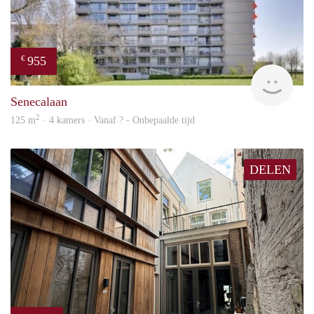
955
€
finde
Senecalaan
2
125 m
· 4 kamers · Vanaf ? - Onbepaalde tijd
DELEN