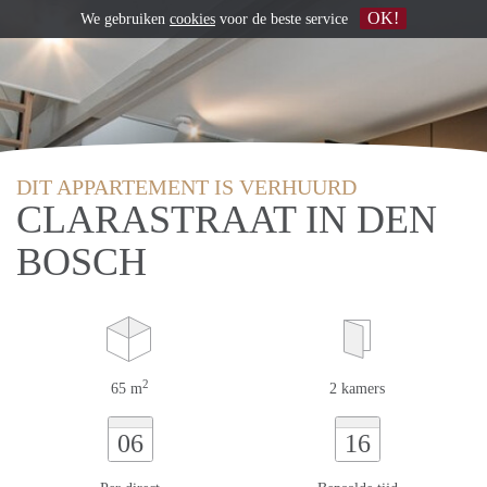
OK!
We gebruiken
cookies
voor de beste service
DIT APPARTEMENT IS VERHUURD
CLARASTRAAT IN DEN
BOSCH
2
65 m
2 kamers
06
16