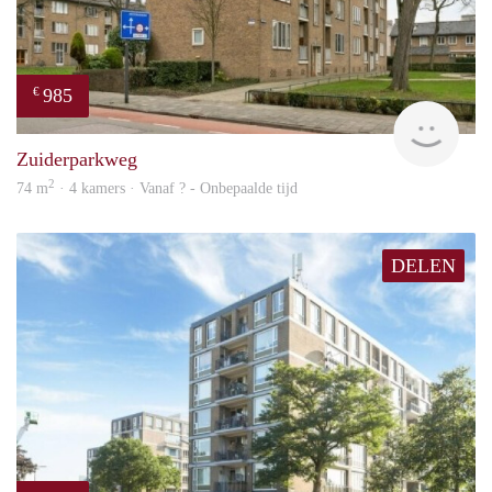
985
€
finde
Zuiderparkweg
2
74 m
· 4 kamers · Vanaf ? - Onbepaalde tijd
DELEN