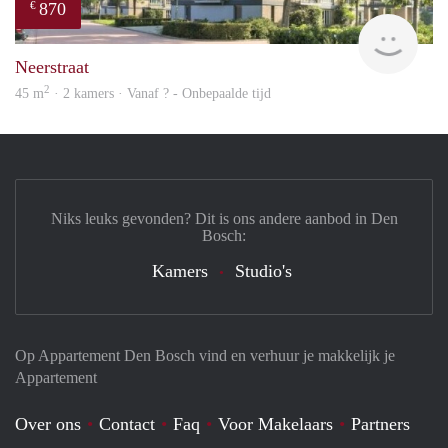
870
€
finde
Neerstraat
2
45 m
· 2 kamers · Vanaf ? - Onbepaalde tijd
Niks leuks gevonden? Dit is ons andere aanbod in Den
Bosch:
Kamers
Studio's
Op Appartement Den Bosch vind en verhuur je makkelijk je
Appartement
Over ons
Contact
Faq
Voor Makelaars
Partners