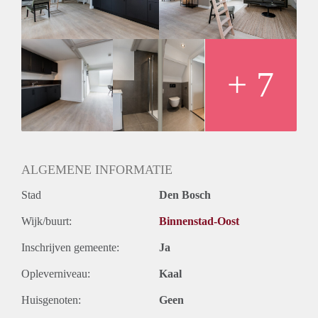
design, this house is ready for immediate occupancy for a
maximum of 6-month stay.
Ideal Location
Situated in the lively city center you have everything you
need at your fingertips. With numerous restaurants, cafes, and
+ 7
shops nearby, you'll never have to look far for entertainment
or amenities. Furthermore, major public transportation
connections are easily accessible, allowing you to explore the
city and surrounding areas quickly and conveniently.
ALGEMENE INFORMATIE
Stad
Den Bosch
Wijk/buurt:
Binnenstad-Oost
Inschrijven gemeente:
Ja
Opleverniveau:
Kaal
Huisgenoten:
Geen