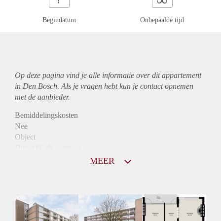
Begindatum
Onbepaalde tijd
Op deze pagina vind je alle informatie over dit
appartement
in Den Bosch. Als je vragen hebt kun je contact opnemen
met de aanbieder.
Bemiddelingskosten
Nee
Object
Direct bij de eigenaar
Borg
MEER
790
Garantiestelling
Niet mogelijk
Huurtoeslag
Mogelijk