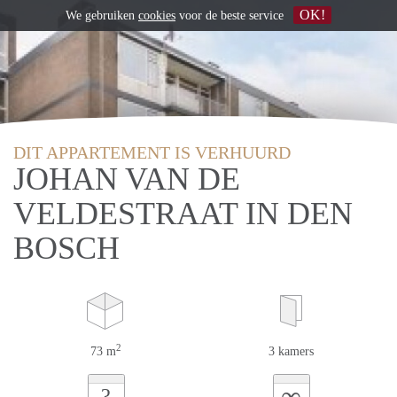
OK!
We gebruiken
cookies
voor de beste service
DIT APPARTEMENT IS VERHUURD
JOHAN VAN DE
VELDESTRAAT IN DEN
BOSCH
2
73 m
3 kamers
∞
?