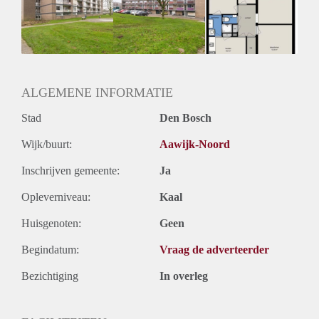
Inkomen eis
N.V.T.
Huurtermijn
Onbepaalde termijn
Oplevering
Kaal
ALGEMENE INFORMATIE
Stad
Den Bosch
Wijk/buurt:
Aawijk-Noord
Inschrijven gemeente:
Ja
Opleverniveau:
Kaal
Huisgenoten:
Geen
Begindatum:
Vraag de adverteerder
Bezichtiging
In overleg