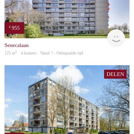
955
€
finde
Senecalaan
2
125 m
· 4 kamers · Vanaf ? - Onbepaalde tijd
DELEN