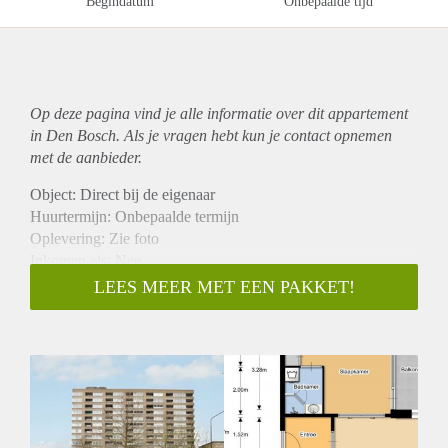
Begindatum
Onbepaalde tijd
Op deze pagina vind je alle informatie over dit
appartement
in Den Bosch. Als je vragen hebt kun je contact opnemen
met de aanbieder.
Object: Direct bij de eigenaar
Huurtermijn: Onbepaalde termijn
Oplevering: Zie foto
Inkomen eis: Nee
Garantiestelling mogelijk: Nee
LEES MEER MET EEN PAKKET!
Borg: 1 Maand
Bemiddeling kosten: Nee
Woningdelers toegestaan: Nee
Huisdieren toegestaan: Afhankelijk van de Eigenaar
Huurtoeslag grens: Ja
Geschikt voor studenten: Afhankelijk van de Eigenaar