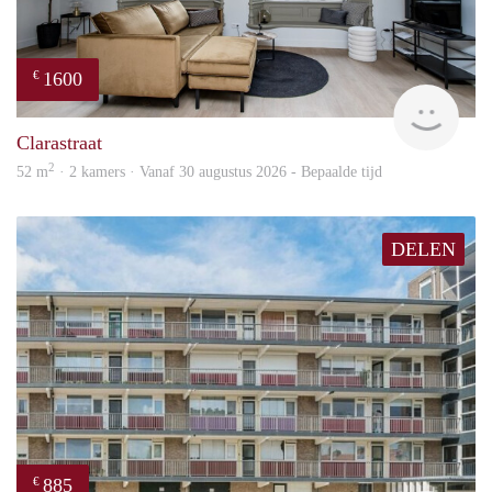
1600
€
Next
Clarastraat
2
52 m
· 2 kamers · Vanaf 30 augustus 2026 - Bepaalde tijd
DELEN
885
€