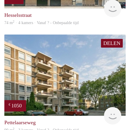
rent
Hesselsstraat
2
74 m
· 4 kamers · Vanaf ? - Onbepaalde tijd
DELEN
1050
€
rent
Pettelaarseweg
2