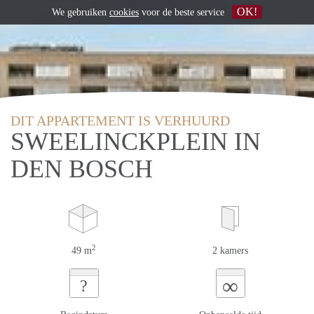
OK!
We gebruiken
cookies
voor de beste service
DIT APPARTEMENT IS VERHUURD
SWEELINCKPLEIN IN
DEN BOSCH
2
49 m
2 kamers
∞
?