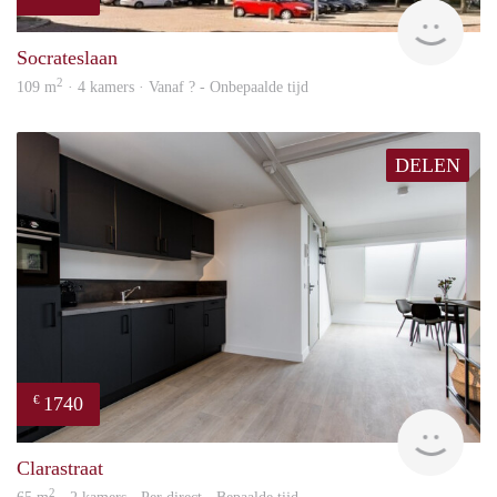
finde
Socrateslaan
2
109 m
· 4 kamers · Vanaf ? - Onbepaalde tijd
DELEN
1740
€
Next
Clarastraat
2