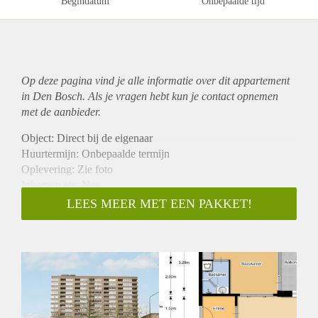
Begindatum
Onbepaalde tijd
Op deze pagina vind je alle informatie over dit
appartement
in Den Bosch. Als je vragen hebt kun je contact opnemen
met de aanbieder.
Object: Direct bij de eigenaar
Huurtermijn: Onbepaalde termijn
Oplevering: Zie foto
Inkomen eis: Nee
Garantiestelling mogelijk: Nee
LEES MEER MET EEN PAKKET!
Borg: 1 Maand
Bemiddeling kosten: Nee
Woningdelers toegestaan: Nee
Huisdieren toegestaan: Afhankelijk van de Eigenaar
Huurtoeslag grens: Ja
Geschikt voor studenten: Afhankelijk van de Eigenaar