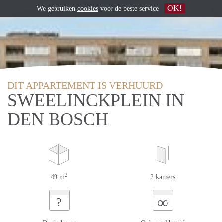
OK!
We gebruiken
cookies
voor de beste service
DIT APPARTEMENT IS VERHUURD
SWEELINCKPLEIN IN
DEN BOSCH
2
49 m
2 kamers
∞
?