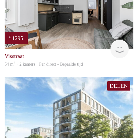
1295
€
Next
Visstraat
2
54 m
· 2 kamers · Per direct - Bepaalde tijd
DELEN