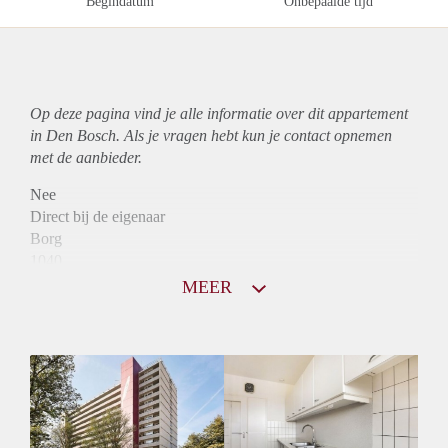
Begindatum
Onbepaalde tijd
Op deze pagina vind je alle informatie over dit
appartement
in Den Bosch. Als je vragen hebt kun je contact opnemen
met de aanbieder.
Nee
Direct bij de eigenaar
Borg
1040
Garantiestelling
MEER
Mogelijk
Huurtoeslag
Niet mogelijk
Inkomen eis
3,2 X Maandhuur Bruto
Huurtermijn
Onbepaalde termijn