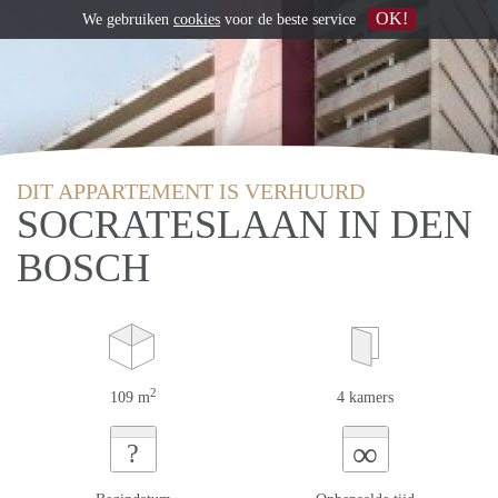
OK!
We gebruiken
cookies
voor de beste service
DIT APPARTEMENT IS VERHUURD
SOCRATESLAAN IN DEN
BOSCH
2
109 m
4 kamers
∞
?