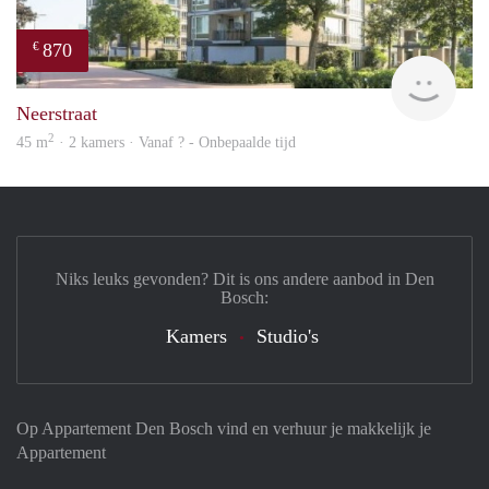
870
€
finde
Neerstraat
2
45 m
· 2 kamers · Vanaf ? - Onbepaalde tijd
Niks leuks gevonden? Dit is ons andere aanbod in Den
Bosch:
Kamers
Studio's
Op Appartement Den Bosch vind en verhuur je makkelijk je
Appartement