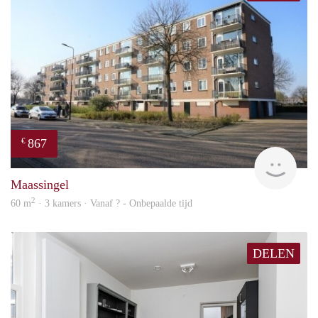
867
€
finde
Maassingel
2
60 m
· 3 kamers · Vanaf ? - Onbepaalde tijd
DELEN