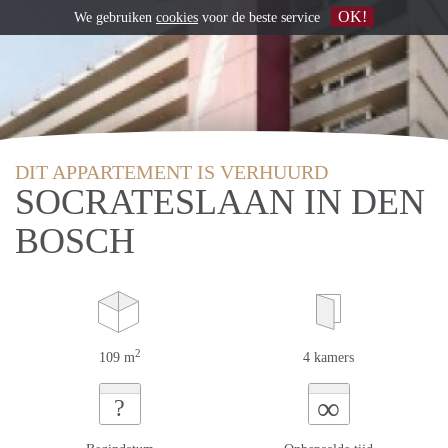
OK!
We gebruiken
cookies
voor de beste service
DIT APPARTEMENT IS VERHUURD
SOCRATESLAAN IN DEN
BOSCH
2
109 m
4 kamers
∞
?