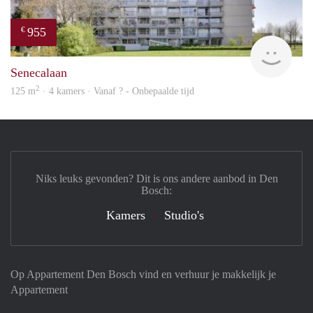
955
€
rent
Senecalaan
2
125 m
· 4 kamers · Vanaf ? - Onbepaalde tijd
Niks leuks gevonden? Dit is ons andere aanbod in Den
Bosch:
Kamers
Studio's
Op Appartement Den Bosch vind en verhuur je makkelijk je
Appartement