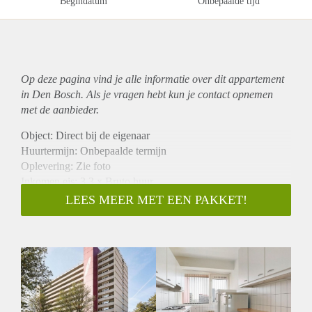
Begindatum
Onbepaalde tijd
Op deze pagina vind je alle informatie over dit
appartement
in Den Bosch. Als je vragen hebt kun je contact opnemen
met de aanbieder.
Object: Direct bij de eigenaar
Huurtermijn: Onbepaalde termijn
Oplevering: Zie foto
Inkomen eis: 3,3 x Bruto huur
Garantiestelling mogelijk: Ja
LEES MEER MET EEN PAKKET!
Borg: 1 Maand
Bemiddeling kosten: Nee
Woningdelers toegestaan: Ja
Huisdieren toegestaan: Afhankelijk van de Eigenaar
Huurtoeslag grens: Nee
Geschikt voor studenten: Afhankelijk van de Eigenaar