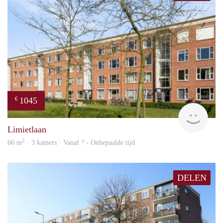
1045
€
Woni
Limietlaan
2
66 m
· 3 kamers · Vanaf ? - Onbepaalde tijd
DELEN