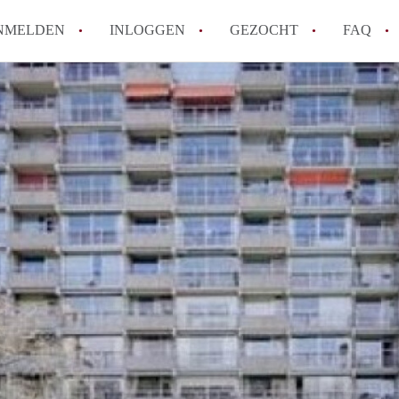
NMELDEN
INLOGGEN
GEZOCHT
FAQ
How to translate AppartementDenBosch!
Wat is AppartementDenBosch?
Hoeveel kost het om te reageren op een 
Wat is de privacyverklaring van Apparte
Berekent AppartementDenBosch
makelaarsvergoeding/bemiddelingsvergoe
Alle veelgestelde vragen