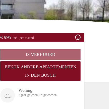
€ 995
incl. per maand
IS VERHUURD
BEKIJK ANDERE APPARTEMENTEN
IN DEN BOSCH
Woning
2 jaar geleden lid geworden