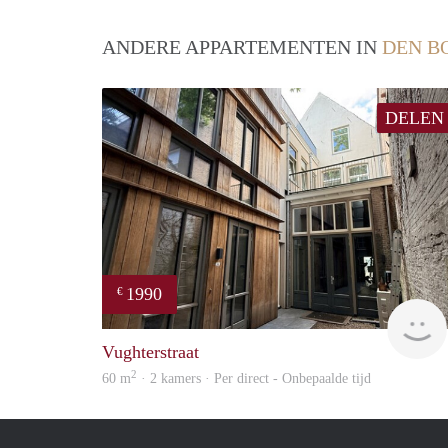
ANDERE APPARTEMENTEN IN
DEN B
DELEN
1990
€
Vughterstraat
2
60 m
· 2 kamers · Per direct - Onbepaalde tijd