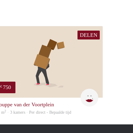
DELEN
750
€
Mirjam
ouppe van der Voortplein
2
0 m
· 3 kamers · Per direct - Bepaalde tijd