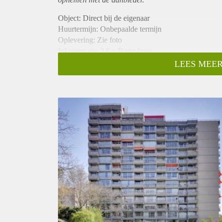
Object: Direct bij de eigenaar
Huurtermijn: Onbepaalde termijn
Oplevering: Zie foto
Inkomen eis: 2,6 x Bruto huur
Garantiestelling mogelijk: Ja
LEES MEER
Borg: 1 Maand
Bemiddeling kosten: Nee
Woningdelers toegestaan: Ja
Huisdieren toegestaan: Afhankelijk van de Eigenaar
Huurtoeslag grens: Nee
Geschikt voor studenten: Afhankelijk van de Eigena