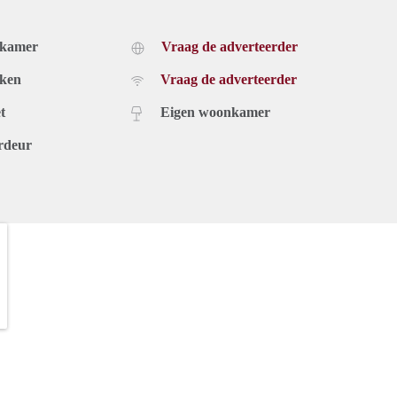
dkamer
Vraag de adverteerder
uken
Vraag de adverteerder
t
Eigen woonkamer
rdeur