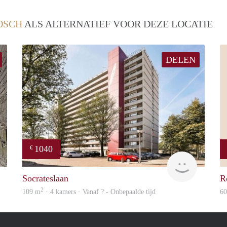
OSCH
ALS ALTERNATIEF VOOR DEZE LOCATIE
DELEN
1040
€
Next
finder
Socrateslaan
R
2
109 m
· 4 kamers · Vanaf ? - Onbepaalde tijd
6