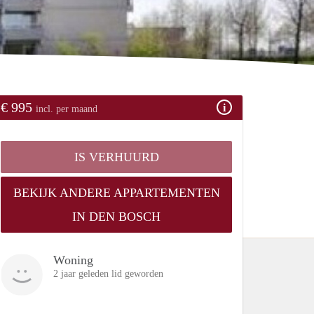
€ 995
incl. per maand
IS VERHUURD
BEKIJK ANDERE APPARTEMENTEN
IN DEN BOSCH
Woning
2 jaar geleden lid geworden