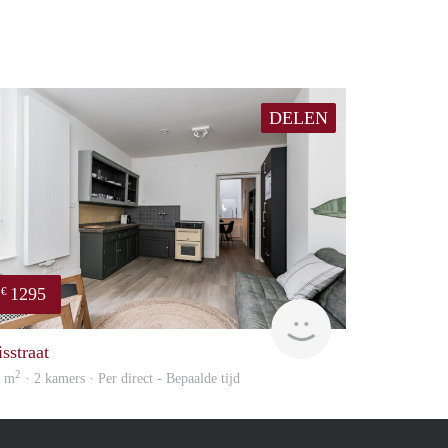
DELEN
1295
€
Next
sstraat
2
4 m
· 2 kamers · Per direct - Bepaalde tijd