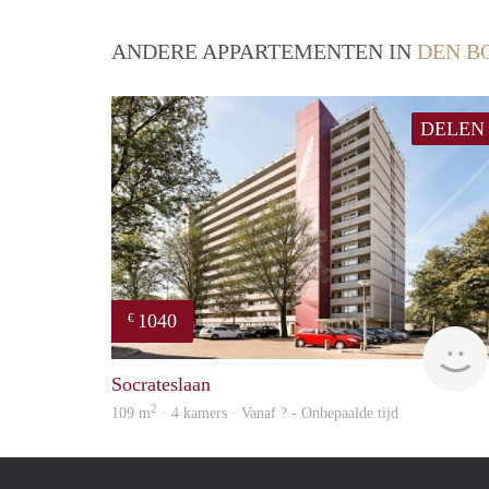
ANDERE APPARTEMENTEN IN
DEN B
DELEN
1040
€
Socrateslaan
2
109 m
· 4 kamers · Vanaf ? - Onbepaalde tijd