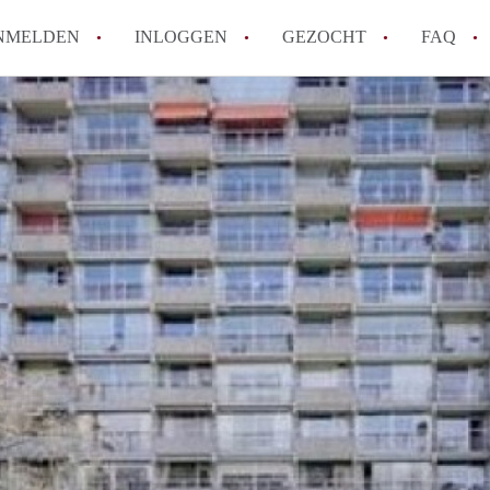
NMELDEN
INLOGGEN
GEZOCHT
FAQ
How to translate AppartementDenBosch!
Wat is AppartementDenBosch?
Hoeveel kost het om te reageren op een 
Wat is de privacyverklaring van Apparte
Berekent AppartementDenBosch
makelaarsvergoeding/bemiddelingsvergoe
Alle veelgestelde vragen