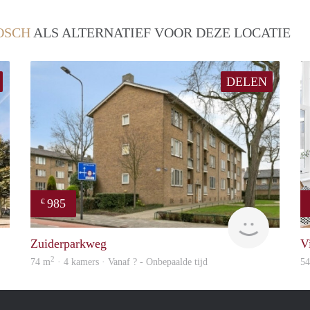
OSCH
ALS ALTERNATIEF VOOR DEZE LOCATIE
DELEN
985
€
finder
Woning
Zuiderparkweg
Vi
2
74 m
· 4 kamers · Vanaf ? - Onbepaalde tijd
5