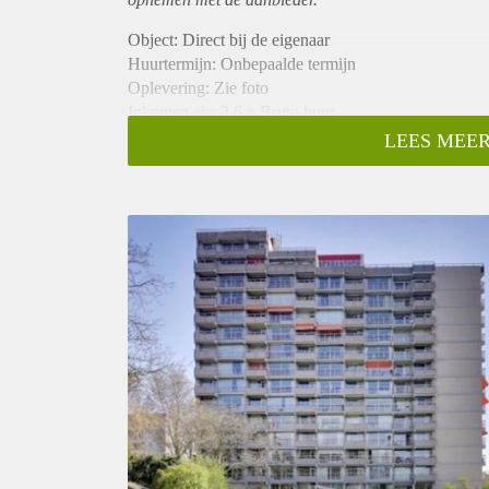
Object: Direct bij de eigenaar
Huurtermijn: Onbepaalde termijn
Oplevering: Zie foto
Inkomen eis: 2,6 x Bruto huur
Garantiestelling mogelijk: Ja
LEES MEER
Borg: 1 Maand
Bemiddeling kosten: Nee
Woningdelers toegestaan: Ja
Huisdieren toegestaan: Afhankelijk van de Eigenaar
Huurtoeslag grens: Nee
Geschikt voor studenten: Afhankelijk van de Eigena