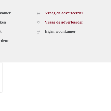
dkamer
Vraag de adverteerder
uken
Vraag de adverteerder
t
Eigen woonkamer
rdeur