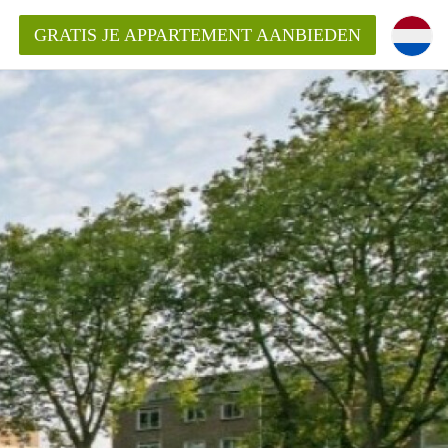
GRATIS JE APPARTEMENT AANBIEDEN
Appartement in Den Bosch?
mentDenBosch?
ding?