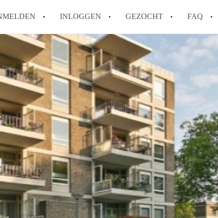
NMELDEN
INLOGGEN
GEZOCHT
FAQ
How to translate AppartementDenBosch!
Wat is AppartementDenBosch?
Hoeveel kost het om te reageren op een 
Wat is de privacyverklaring van Apparte
Berekent AppartementDenBosch
makelaarsvergoeding/bemiddelingsvergoe
Alle veelgestelde vragen