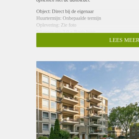
Object: Direct bij de eigenaar
Huurtermijn: Onbepaalde termijn
Oplevering: Zie foto
Inkomen eis: 3,0 x Bruto huur
Garantiestelling mogelijk: Ja
LEES MEER
Borg: 1 Maand
Bemiddeling kosten: Nee
Woningdelers toegestaan: Ja
Huisdieren toegestaan: Afhankelijk van de Eigenaar
Huurtoeslag grens: Nee
Geschikt voor studenten: Afhankelijk van de Eigena