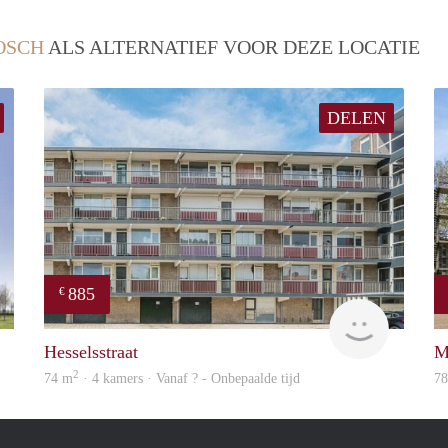
OSCH
ALS ALTERNATIEF VOOR DEZE LOCATIE
DELEN
885
€
finder
rent
Hesselsstraat
M
2
74 m
· 4 kamers · Vanaf ? - Onbepaalde tijd
7