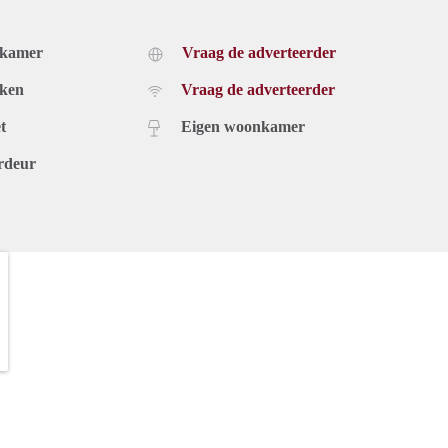
dkamer
Vraag de adverteerder
uken
Vraag de adverteerder
t
Eigen woonkamer
rdeur