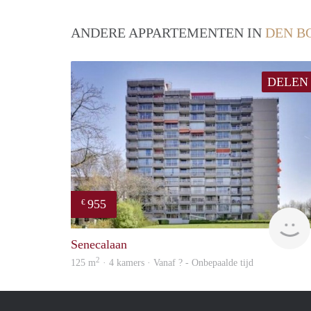
ANDERE APPARTEMENTEN IN
DEN B
DELEN
955
€
Senecalaan
2
125 m
· 4 kamers · Vanaf ? - Onbepaalde tijd