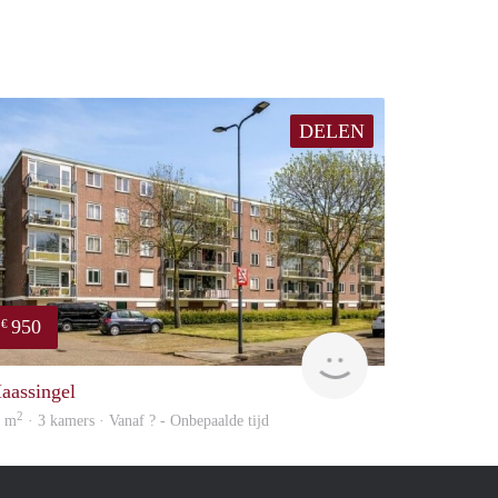
DELEN
950
€
finder
aassingel
2
8 m
· 3 kamers · Vanaf ? - Onbepaalde tijd