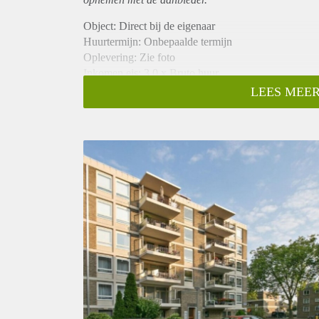
Object: Direct bij de eigenaar
Huurtermijn: Onbepaalde termijn
Oplevering: Zie foto
Inkomen eis: 3,0 x Bruto huur
Garantiestelling mogelijk: Ja
LEES MEER
Borg: 1 Maand
Bemiddeling kosten: Nee
Woningdelers toegestaan: Ja
Huisdieren toegestaan: Afhankelijk van de Eigenaar
Huurtoeslag grens: Nee
Geschikt voor studenten: Afhankelijk van de Eigena