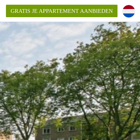
GRATIS JE APPARTEMENT AANBIEDEN
Appartement in Den Bosch?
mentDenBosch?
ding?