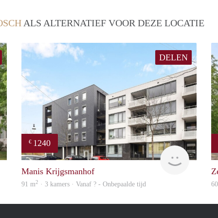
OSCH
ALS ALTERNATIEF VOOR DEZE LOCATIE
DELEN
1240
€
rent
Woning
Manis Krijgsmanhof
Z
2
91 m
· 3 kamers · Vanaf ? - Onbepaalde tijd
6