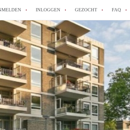
NMELDEN
INLOGGEN
GEZOCHT
FAQ
How to translate AppartementDenBosch!
Wat is AppartementDenBosch?
Hoeveel kost het om te reageren op een 
Wat is de privacyverklaring van Apparte
Berekent AppartementDenBosch
makelaarsvergoeding/bemiddelingsvergoe
Alle veelgestelde vragen