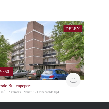
DELEN
850
€
finder
esde Buitenpepers
2
0 m
· 2 kamers · Vanaf ? - Onbepaalde tijd