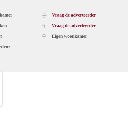
dkamer
Vraag de adverteerder
uken
Vraag de adverteerder
t
Eigen woonkamer
rdeur