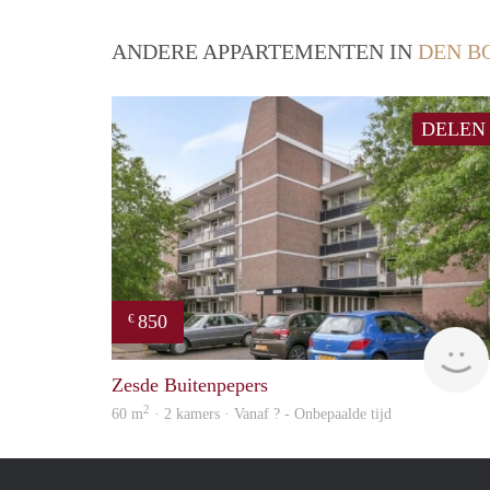
ANDERE APPARTEMENTEN IN
DEN B
DELEN
850
€
Zesde Buitenpepers
2
60 m
· 2 kamers · Vanaf ? - Onbepaalde tijd