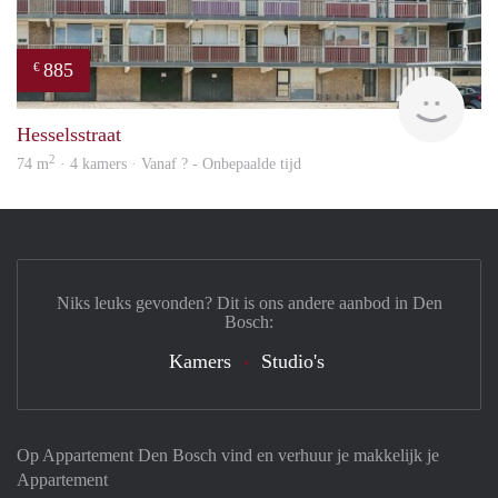
885
€
rent
Hesselsstraat
2
74 m
· 4 kamers · Vanaf ? - Onbepaalde tijd
Niks leuks gevonden? Dit is ons andere aanbod in Den
Bosch:
Kamers
Studio's
Op Appartement Den Bosch vind en verhuur je makkelijk je
Appartement