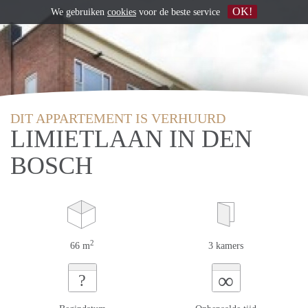
OK!
We gebruiken
cookies
voor de beste service
DIT APPARTEMENT IS VERHUURD
LIMIETLAAN IN DEN
BOSCH
2
66 m
3 kamers
∞
?