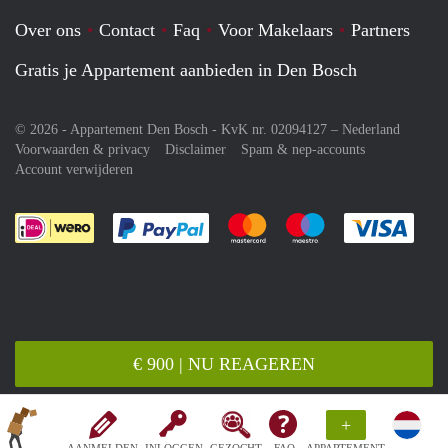
Over ons
Contact
Faq
Voor Makelaars
Partners
Gratis je Appartement aanbieden in Den Bosch
© 2026 - Appartement Den Bosch - KvK nr. 02094127 –
Nederland
Voorwaarden & privacy
Disclaimer
Spam & nep-accounts
Account verwijderen
Je rekent gemakkelijk af met Paypal
Je rekent gemakkelijk af met M
Je rekent gemakkelij
Je re
€ 900 | NU REAGEREN
+