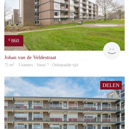
860
€
rent
Johan van de Veldestraat
2
73 m
· 3 kamers · Vanaf ? - Onbepaalde tijd
DELEN