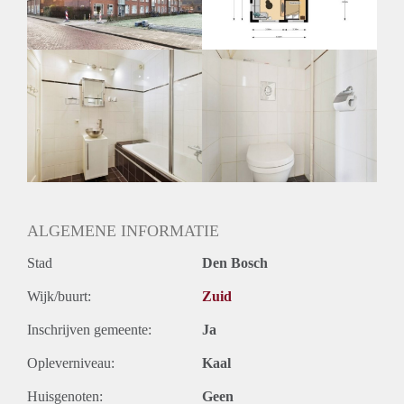
Huurtermijn
Onbepaalde termijn
Oplevering
Kaal
ALGEMENE INFORMATIE
Stad
Den Bosch
Wijk/buurt:
Zuid
Inschrijven gemeente:
Ja
Opleverniveau:
Kaal
Huisgenoten:
Geen