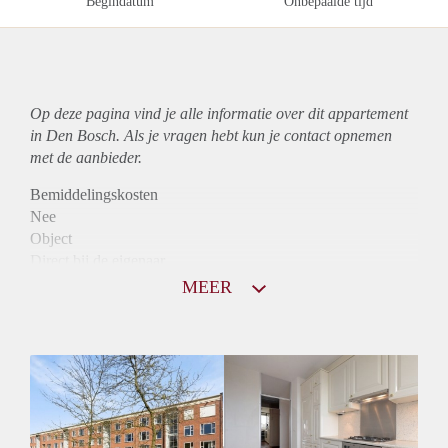
Begindatum
Onbepaalde tijd
Op deze pagina vind je alle informatie over dit
appartement
in Den Bosch. Als je vragen hebt kun je contact opnemen
met de aanbieder.
Bemiddelingskosten
Nee
Object
Direct bij de eigenaar
Borg
MEER
1020
Garantiestelling
Mogelijk
Huurtoeslag
Niet mogelijk
Inkomen eis
3,2 X Maandhuur Bruto