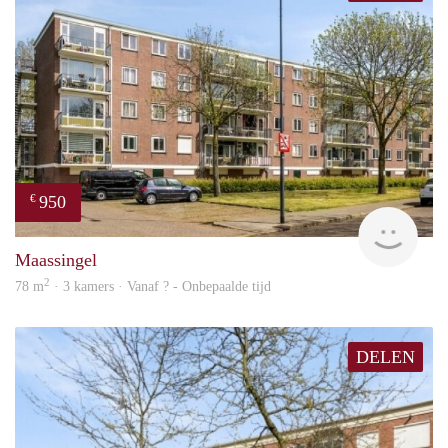
950
€
finde
Maassingel
2
78 m
· 3 kamers · Vanaf ? - Onbepaalde tijd
DELEN