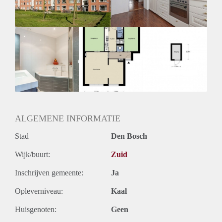
Huurtermijn
Onbepaalde termijn
Oplevering
Kaal
ALGEMENE INFORMATIE
Stad
Den Bosch
Wijk/buurt:
Zuid
Inschrijven gemeente:
Ja
Opleverniveau:
Kaal
Huisgenoten:
Geen