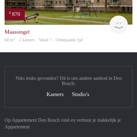
870
€
finde
Maassingel
2
68 m
· 2 kamers · Vanaf ? - Onbepaalde tijd
Niks leuks gevonden? Dit is ons andere aanbod in Den
Bosch:
Kamers
Studio's
Op Appartement Den Bosch vind en verhuur je makkelijk je
Appartement