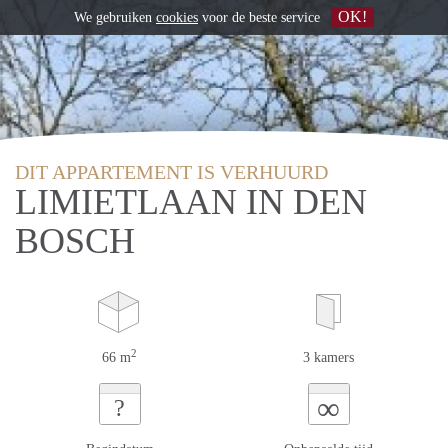
OK!
We gebruiken
cookies
voor de beste service
DIT APPARTEMENT IS VERHUURD
LIMIETLAAN IN DEN
BOSCH
2
66 m
3 kamers
∞
?