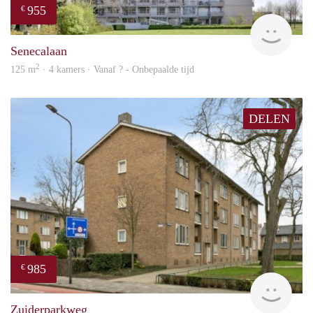
955
€
rent
Senecalaan
2
125 m
· 4 kamers · Vanaf ? - Onbepaalde tijd
DELEN
985
€
Woni
Zuiderparkweg