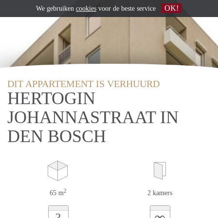
OK!
We gebruiken
cookies
voor de beste service
DIT APPARTEMENT IS VERHUURD
HERTOGIN
JOHANNASTRAAT IN
DEN BOSCH
2
65 m
2 kamers
∞
?