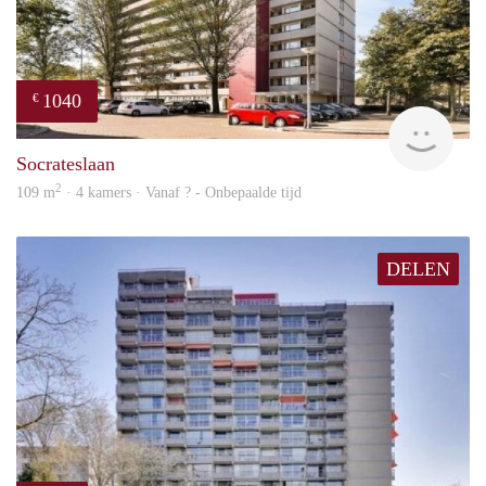
1040
€
finde
Socrateslaan
2
109 m
· 4 kamers · Vanaf ? - Onbepaalde tijd
DELEN