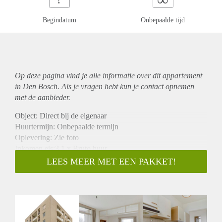
Begindatum
Onbepaalde tijd
Op deze pagina vind je alle informatie over dit
appartement
in Den Bosch. Als je vragen hebt kun je contact opnemen
met de aanbieder.
Object: Direct bij de eigenaar
Huurtermijn: Onbepaalde termijn
Oplevering: Zie foto
Inkomen eis:3,1 x Bruto huur
Garantiestelling mogelijk: Ja
LEES MEER MET EEN PAKKET!
Borg: 1 Maand
Bemiddeling kosten: Nee
Woningdelers toegestaan: Ja
Huisdieren toegestaan: Afhankelijk van de Eigenaar
Huurtoeslag grens: Nee