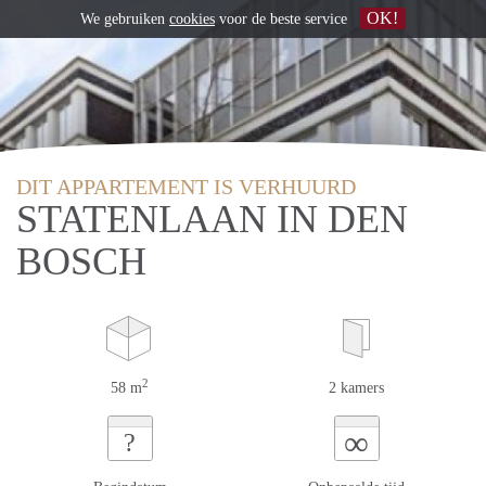
OK!
We gebruiken
cookies
voor de beste service
DIT APPARTEMENT IS VERHUURD
STATENLAAN IN DEN
BOSCH
2
58 m
2 kamers
∞
?