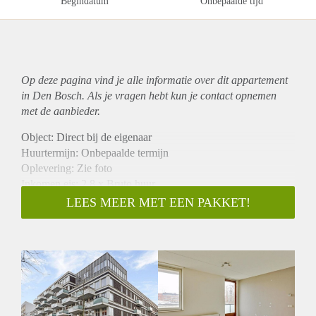
Begindatum
Onbepaalde tijd
Op deze pagina vind je alle informatie over dit
appartement
in Den Bosch. Als je vragen hebt kun je contact opnemen
met de aanbieder.
Object: Direct bij de eigenaar
Huurtermijn: Onbepaalde termijn
Oplevering: Zie foto
Inkomen eis: 2,8 x Bruto huur
Garantiestelling mogelijk: Ja
LEES MEER MET EEN PAKKET!
Borg: 1 Maand
Bemiddeling kosten: Nee
Woningdelers toegestaan: Ja
Huisdieren toegestaan: Afhankelijk van de Eigenaar
Huurtoeslag grens: Nee
Geschikt voor studenten: Afhankelijk van de Eigenaar