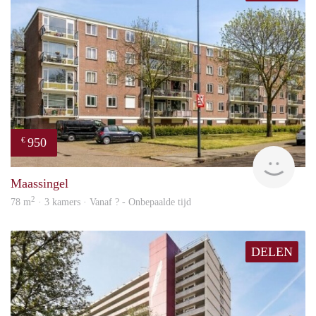
950
€
finde
Maassingel
2
78 m
· 3 kamers · Vanaf ? - Onbepaalde tijd
DELEN