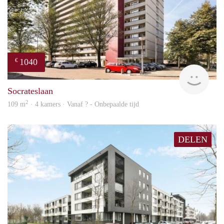
1040
€
finde
Socrateslaan
2
109 m
· 4 kamers · Vanaf ? - Onbepaalde tijd
DELEN