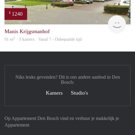
1240
€
finde
Manis Krijgsmanhof
2
91 m
· 3 kamers · Vanaf ? - Onbepaalde tijd
Niks leuks gevonden? Dit is ons andere aanbod in Den
Bosch:
Kamers
Studio's
Op Appartement Den Bosch vind en verhuur je makkelijk je
Appartement