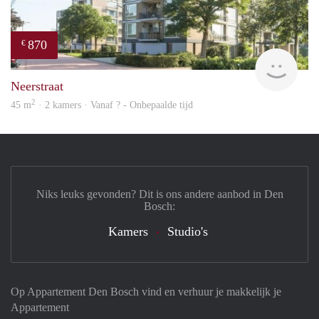
870
€
finde
Neerstraat
2
45 m
· 2 kamers · Vanaf ? - Onbepaalde tijd
Niks leuks gevonden? Dit is ons andere aanbod in Den
Bosch:
Kamers
Studio's
Op Appartement Den Bosch vind en verhuur je makkelijk je
Appartement