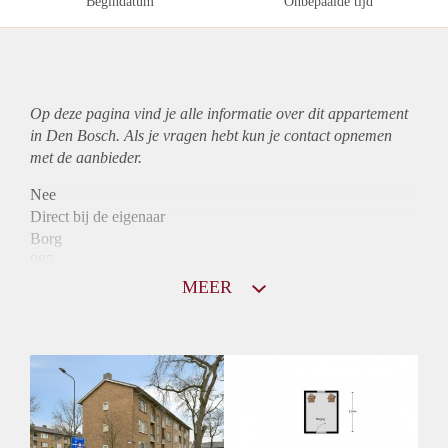
Begindatum
Onbepaalde tijd
Op deze pagina vind je alle informatie over dit
appartement
in Den Bosch. Als je vragen hebt kun je contact opnemen
met de aanbieder.
Nee
Direct bij de eigenaar
Borg
985
Garantiestelling
MEER
Mogelijk
Huurtoeslag
Niet mogelijk
Inkomen eis
3,3 X Maandhuur Bruto
Huurtermijn
Onbepaalde termijn