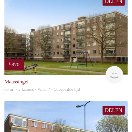
DELEN
870
€
finde
Maassingel
2
68 m
· 2 kamers · Vanaf ? - Onbepaalde tijd
DELEN