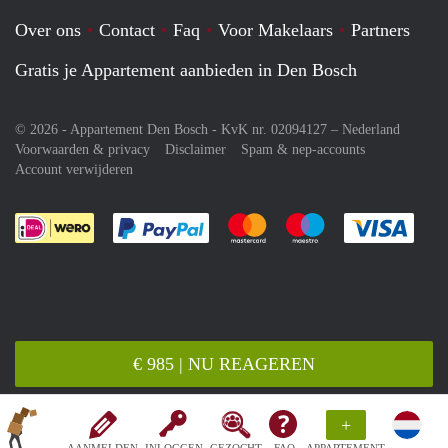
Over ons
Contact
Faq
Voor Makelaars
Partners
Gratis je Appartement aanbieden in Den Bosch
© 2026 - Appartement Den Bosch - KvK nr. 02094127 –
Nederland
Voorwaarden & privacy
Disclaimer
Spam & nep-accounts
Account verwijderen
Je rekent gemakkelijk af met Paypal
Je rekent gemakkelijk af met M
Je rekent gemakkelij
Je re
€ 985 | NU REAGEREN
+