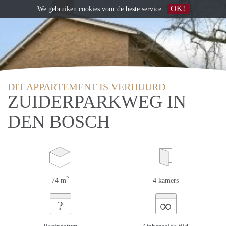
OK!
We gebruiken
cookies
voor de beste service
DIT APPARTEMENT IS VERHUURD
ZUIDERPARKWEG IN
DEN BOSCH
2
74 m
4 kamers
∞
?