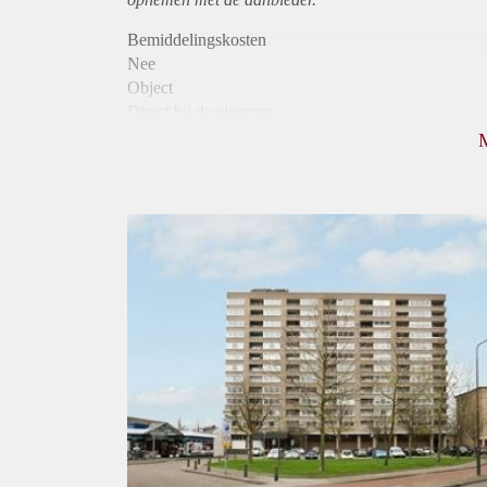
Bemiddelingskosten
Nee
Object
Direct bij de eigenaar
Borg
800
Garantiestelling
Niet mogelijk
Huurtoeslag
Mogelijk
Inkomen eis
N.V.T.
Huurtermijn
Onbepaalde termijn
Oplevering
Kaal