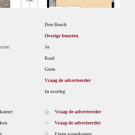
Den Bosch
Overige buurten
eente:
Ja
Kaal
Geen
Vraag de adverteerder
In overleg
dkamer
Vraag de adverteerder
uken
Vraag de adverteerder
t
Eigen woonkamer