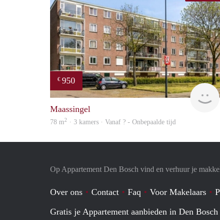
950
€
Maassingel
2
78 m
· 3 kamers · Vanaf ? - Onbepaalde tijd
Op Appartement Den Bosch vind en verhuur je makkel
Over ons
Contact
Faq
Voor Makelaars
P
Gratis je Appartement aanbieden in Den Bosch