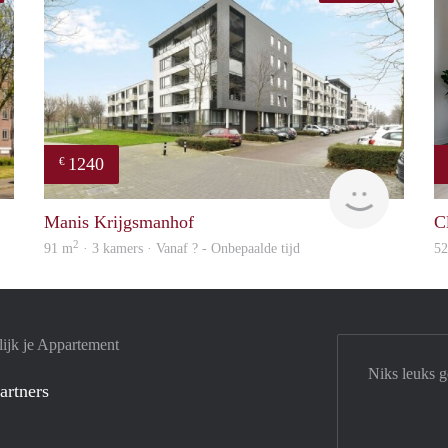
1240
€
Woning
finder
Manis Krijgsmanhof
C
2
91 m
· 3 kamers · Vanaf ? - Onbepaalde tijd
5
ijk je Appartement
Niks leuks 
artners