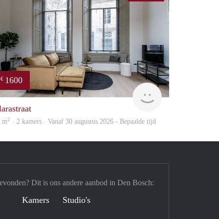
1600
€
Next
larastraat
2
2 m
· 2 kamers · Vanaf 30 augustus 2026 - Bepaalde tijd
gevonden? Dit is ons andere aanbod in Den Bosch:
Kamers
Studio's