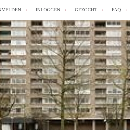
NMELDEN
INLOGGEN
GEZOCHT
FAQ
How to translate AppartementDenBosch!
Wat is AppartementDenBosch?
Hoeveel kost het om te reageren op een 
Wat is de privacyverklaring van Apparte
Berekent AppartementDenBosch
makelaarsvergoeding/bemiddelingsvergoe
Alle veelgestelde vragen