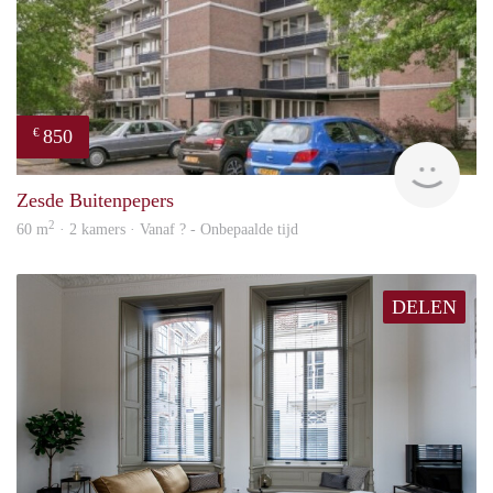
850
€
rent
Zesde Buitenpepers
2
60 m
· 2 kamers · Vanaf ? - Onbepaalde tijd
DELEN