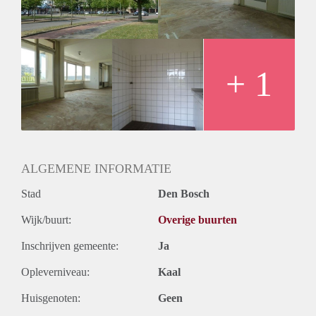
Huurtermijn
Onbepaalde termijn
Oplevering
Kaal
+ 1
ALGEMENE INFORMATIE
Stad
Den Bosch
Wijk/buurt:
Overige buurten
Inschrijven gemeente:
Ja
Opleverniveau:
Kaal
Huisgenoten:
Geen