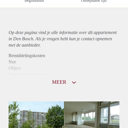
Begindatum
Onbepaalde tijd
Op deze pagina vind je alle informatie over dit
appartement
in Den Bosch. Als je vragen hebt kun je contact opnemen
met de aanbieder.
Bemiddelingskosten
Nee
Object
Direct bij de eigenaar
Borg
MEER
790
Garantiestelling
Niet mogelijk
Huurtoeslag
Mogelijk
Inkomen eis
N.V.T.