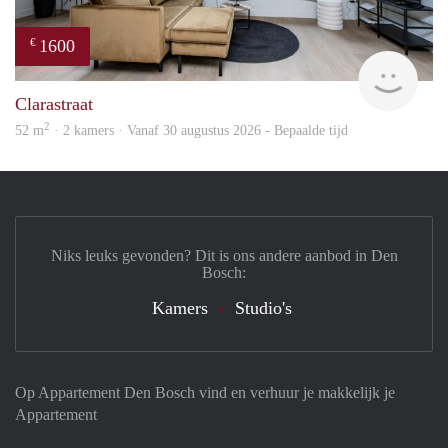
1600
€
Next
Clarastraat
2
52 m
· 2 kamers · Vanaf 30 augustus 2026 - Bepaalde tijd
Niks leuks gevonden? Dit is ons andere aanbod in Den
Bosch:
Kamers
Studio's
Op Appartement Den Bosch vind en verhuur je makkelijk je
Appartement