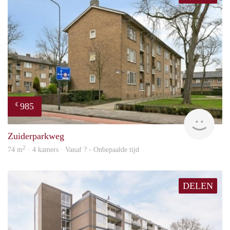
985
€
finde
Zuiderparkweg
2
74 m
· 4 kamers · Vanaf ? - Onbepaalde tijd
DELEN