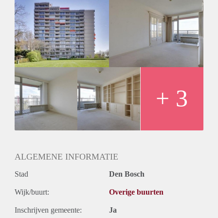
Huurtoeslag
Niet mogelijk
Inkomen eis
2,9 X Maandhuur Bruto
Huurtermijn
Onbepaalde termijn
Oplevering
Kaal
+ 3
ALGEMENE INFORMATIE
Stad
Den Bosch
Wijk/buurt:
Overige buurten
Inschrijven gemeente:
Ja