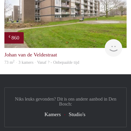
860
€
rent
Johan van de Veldestraat
2
73 m
· 3 kamers · Vanaf ? - Onbepaalde tijd
Niks leuks gevonden? Dit is ons andere aanbod in Den
Bosch:
Kamers
Studio's