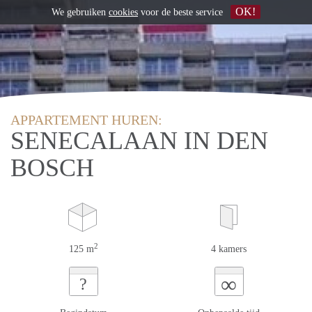
OK!
We gebruiken
cookies
voor de beste service
APPARTEMENT HUREN:
SENECALAAN IN DEN
BOSCH
2
125 m
4 kamers
∞
?