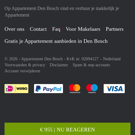
Op Appartement Den Bosch vind en verhuur je makkelijk je
Appartement
Over ons
Contact
Faq
Voor Makelaars
Partners
Gratis je Appartement aanbieden in Den Bosch
© 2026 - Appartement Den Bosch - KvK nr. 02094127 –
Nederland
Voorwaarden & privacy
Disclaimer
Spam & nep-accounts
Account verwijderen
Je rekent gemakkelijk af met Paypal
Je rekent gemakkelijk af met M
Je rekent gemakkelij
Je re
€ 955 | NU REAGEREN