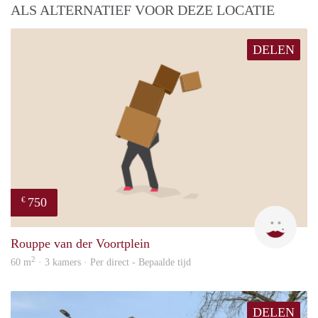
ALS ALTERNATIEF VOOR DEZE LOCATIE
DELEN
750
€
Mirj
Rouppe van der Voortplein
2
60 m
· 3 kamers · Per direct - Bepaalde tijd
DELEN