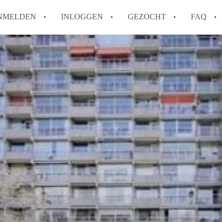
NMELDEN
INLOGGEN
GEZOCHT
FAQ
How to translate AppartementDenBosch!
Wat is AppartementDenBosch?
Hoeveel kost het om te reageren op een 
Wat is de privacyverklaring van Apparte
Berekent AppartementDenBosch
makelaarsvergoeding/bemiddelingsvergoe
Alle veelgestelde vragen