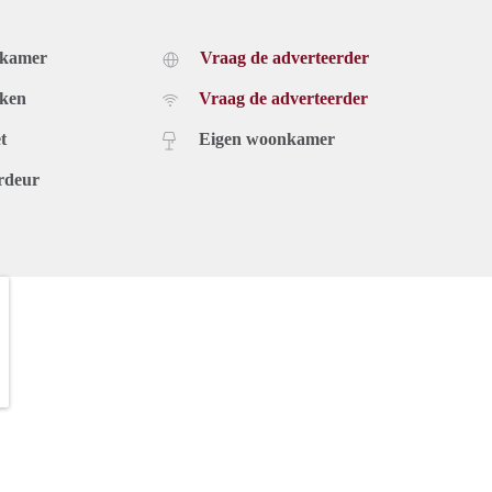
dkamer
Vraag de adverteerder
uken
Vraag de adverteerder
t
Eigen woonkamer
rdeur