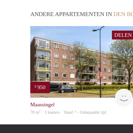
ANDERE APPARTEMENTEN IN
DEN B
DELEN
950
€
Maassingel
2
78 m
· 3 kamers · Vanaf ? - Onbepaalde tijd