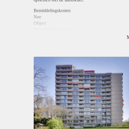
Bemiddelingskosten
Nee
Object
Direct bij de eigenaar
Borg
955
Garantiestelling
Mogelijk
Huurtoeslag
Niet mogelijk
Inkomen eis
2,9 X Maandhuur Bruto
Huurtermijn
Onbepaalde termijn
Oplevering
Kaal