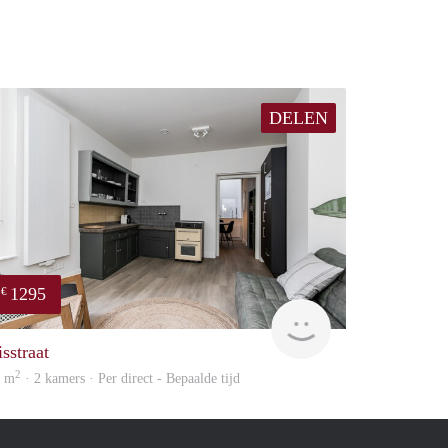
DELEN
1295
€
Next
sstraat
2
4 m
· 2 kamers · Per direct - Bepaalde tijd