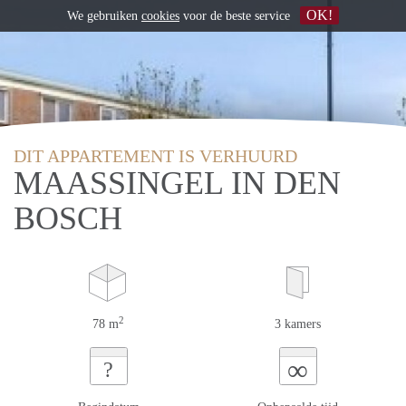
OK!
We gebruiken
cookies
voor de beste service
DIT APPARTEMENT IS VERHUURD
MAASSINGEL IN DEN
BOSCH
2
78 m
3 kamers
∞
?