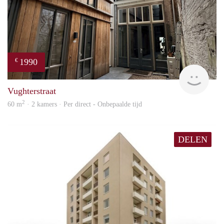
1990
€
Next
Vughterstraat
2
60 m
· 2 kamers · Per direct - Onbepaalde tijd
DELEN