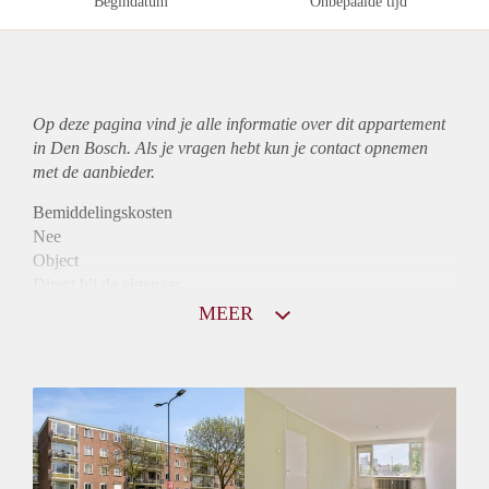
Begindatum
Onbepaalde tijd
Op deze pagina vind je alle informatie over dit
appartement
in Den Bosch. Als je vragen hebt kun je contact opnemen
met de aanbieder.
Bemiddelingskosten
Nee
Object
Direct bij de eigenaar
Borg
MEER
925
Garantiestelling
Mogelijk
Huurtoeslag
Niet mogelijk
Inkomen eis
3,0 X Maandhuur Bruto