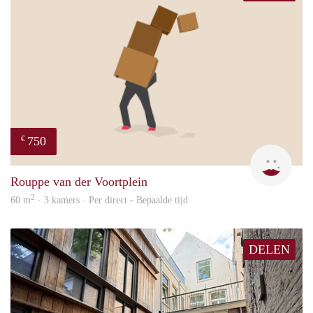
750
€
Mirj
Rouppe van der Voortplein
2
60 m
· 3 kamers · Per direct - Bepaalde tijd
DELEN