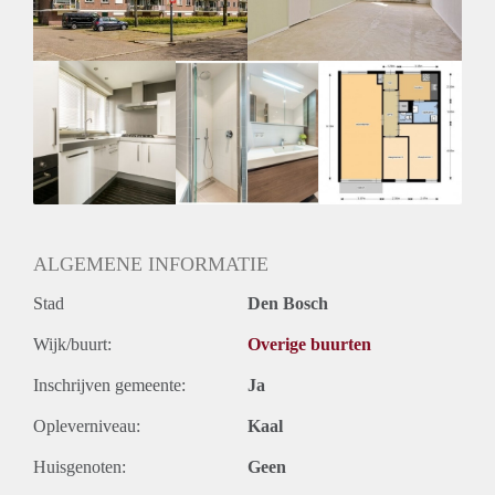
Huurtermijn
Onbepaalde termijn
Oplevering
Kaal
ALGEMENE INFORMATIE
Stad
Den Bosch
Wijk/buurt:
Overige buurten
Inschrijven gemeente:
Ja
Opleverniveau:
Kaal
Huisgenoten:
Geen