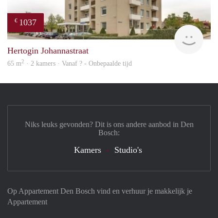
1037
€
finde
Hertogin Johannastraat
2
65 m
· 2 kamers · Vanaf ? - Onbepaalde tijd
Niks leuks gevonden? Dit is ons andere aanbod in Den
Bosch:
Kamers
Studio's
Op Appartement Den Bosch vind en verhuur je makkelijk je
Appartement