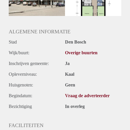
Huurtermijn
Onbepaalde termijn
Oplevering
Kaal
ALGEMENE INFORMATIE
Stad
Den Bosch
Wijk/buurt:
Overige buurten
Inschrijven gemeente:
Ja
Opleverniveau:
Kaal
Huisgenoten:
Geen
Begindatum:
Vraag de adverteerder
Bezichtiging
In overleg
FACILITEITEN