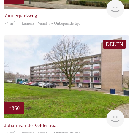
Woni
Zuiderparkweg
2
74 m
· 4 kamers · Vanaf ? - Onbepaalde tijd
DELEN
860
€
finde
Johan van de Veldestraat
2