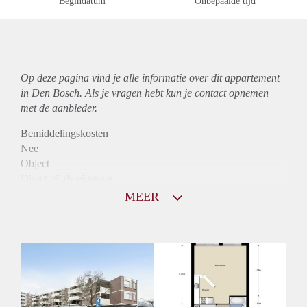
Begindatum
Onbepaalde tijd
Op deze pagina vind je alle informatie over dit
appartement
in Den Bosch. Als je vragen hebt kun je contact opnemen
met de aanbieder.
Bemiddelingskosten
Nee
Object
Direct bij de eigenaar
Borg
MEER
897
Garantiestelling
Niet mogelijk
Huurtoeslag
Mogelijk
Inkomen eis
N.V.T.