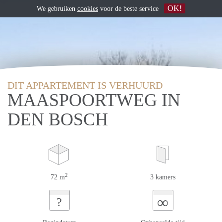
OK!
We gebruiken
cookies
voor de beste service
DIT APPARTEMENT IS VERHUURD
MAASPOORTWEG IN
DEN BOSCH
2
72 m
3 kamers
∞
?