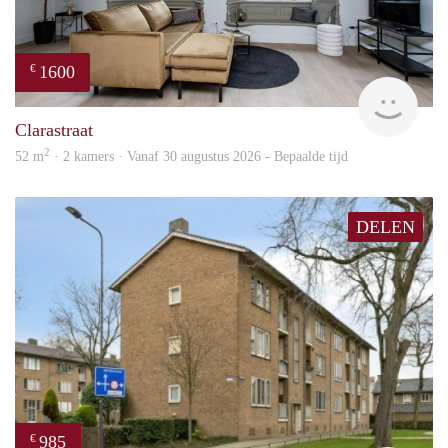
1600
€
Next
Clarastraat
2
52 m
· 2 kamers · Vanaf 30 augustus 2026 - Bepaalde tijd
DELEN
985
€