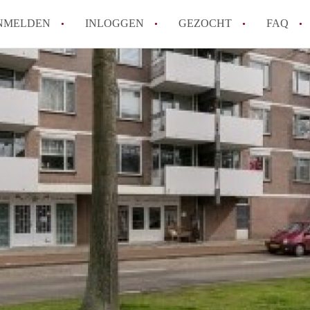
NMELDEN
INLOGGEN
GEZOCHT
FAQ
How to translate AppartementDenBosch!
Wat is AppartementDenBosch?
Hoeveel kost het om te reageren op een 
Wat is de privacyverklaring van Apparte
Berekent AppartementDenBosch
makelaarsvergoeding/bemiddelingsvergoe
Alle veelgestelde vragen