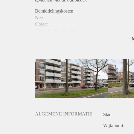
Bemiddelingskosten
Nee
Object
Direct bij de eigenaar
Borg
1020
Garantiestelling
Mogelijk
Huurtoeslag
Niet mogelijk
Inkomen eis
2,8 X Maandhuur Bruto
Huurtermijn
Onbepaalde termijn
Oplevering
Kaal
ALGEMENE INFORMATIE
Stad
Wijk/buurt: