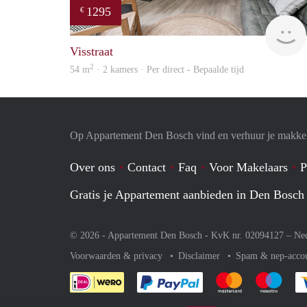
1295
€
Visstraat
2
54 m
· 2 kamers · Per direct - Bepaalde tijd
Op Appartement Den Bosch vind en verhuur je makkel
Over ons
Contact
Faq
Voor Makelaars
P
Gratis je Appartement aanbieden in Den Bosch
© 2026 - Appartement Den Bosch - KvK nr. 02094127 –
Ne
Voorwaarden & privacy
Disclaimer
Spam & nep-acco
Je rekent gemakkelijk af 
Je rekent gemak
Je rek