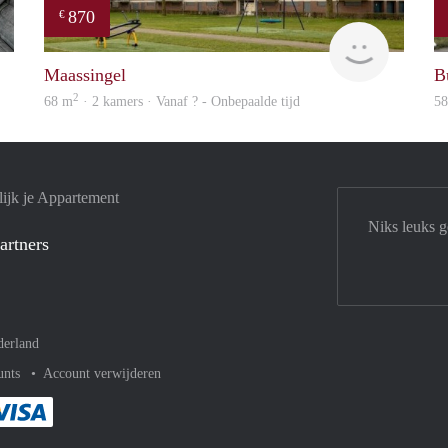
870
€
Next
finder
Maassingel
B
2
68 m
· 2 kamers · Vanaf ? - Onbepaalde tijd
5
ijk je Appartement
Niks leuks 
artners
derland
unts
Account verwijderen
met Paypal
kelijk af met Mastercard
ent gemakkelijk af met Meastro
Je rekent gemakkelijk af met Visa