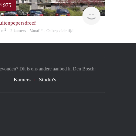
975
€
Woning
uitenpepersdreef
2
8 m
· 2 kamers · Vanaf ? - Onbepaalde tijd
gevonden? Dit is ons andere aanbod in Den Bosch:
Kamers
Studio's