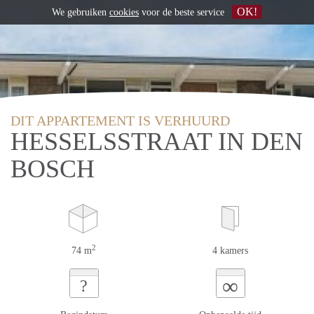
OK!
We gebruiken
cookies
voor de beste service
DIT APPARTEMENT IS VERHUURD
HESSELSSTRAAT IN DEN
BOSCH
2
74 m
4 kamers
∞
?