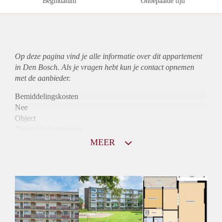
Begindatum
Onbepaalde tijd
Op deze pagina vind je alle informatie over dit
appartement
in Den Bosch. Als je vragen hebt kun je contact opnemen
met de aanbieder.
Bemiddelingskosten
Nee
Object
Direct bij de eigenaar
Borg
MEER
810
Garantiestelling
Mogelijk
Huurtoeslag
Niet mogelijk
Inkomen eis
3,1 X Maandhuur Bruto