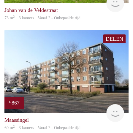
Johan van de Veldestraat
2
73 m
· 3 kamers · Vanaf ? - Onbepaalde tijd
DELEN
867
€
finde
Maassingel
2
60 m
· 3 kamers · Vanaf ? - Onbepaalde tijd