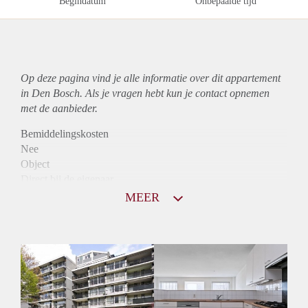
Begindatum
Onbepaalde tijd
Op deze pagina vind je alle informatie over dit
appartement
in Den Bosch. Als je vragen hebt kun je contact opnemen
met de aanbieder.
Bemiddelingskosten
Nee
Object
Direct bij de eigenaar
Borg
MEER
950
Garantiestelling
Mogelijk
Huurtoeslag
Niet mogelijk
Inkomen eis
2,9 X Maandhuur Bruto