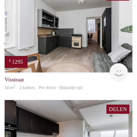
1295
€
Next
Visstraat
2
54 m
· 2 kamers · Per direct - Bepaalde tijd
DELEN