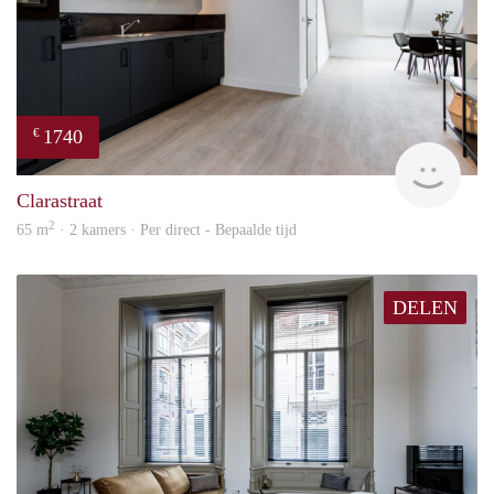
1740
€
Next
Clarastraat
2
65 m
· 2 kamers · Per direct - Bepaalde tijd
DELEN