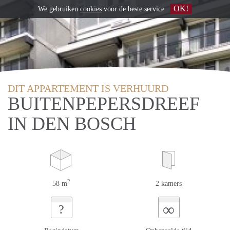
OK!
We gebruiken
cookies
voor de beste service
DIT APPARTEMENT IS VERHUURD
BUITENPEPERSDREEF
IN DEN BOSCH
2
58 m
2 kamers
∞
?