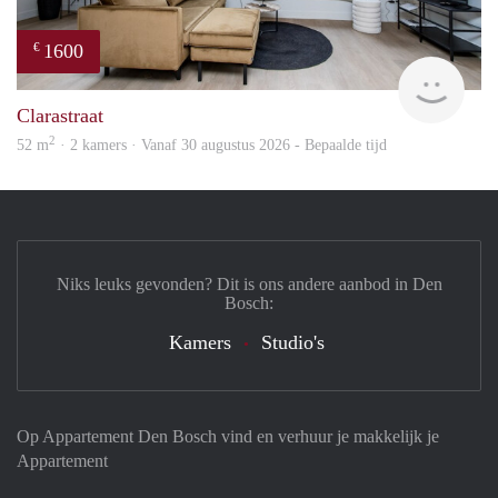
1600
€
Next
Clarastraat
2
52 m
· 2 kamers · Vanaf 30 augustus 2026 - Bepaalde tijd
Niks leuks gevonden? Dit is ons andere aanbod in Den
Bosch:
Kamers
Studio's
Op Appartement Den Bosch vind en verhuur je makkelijk je
Appartement