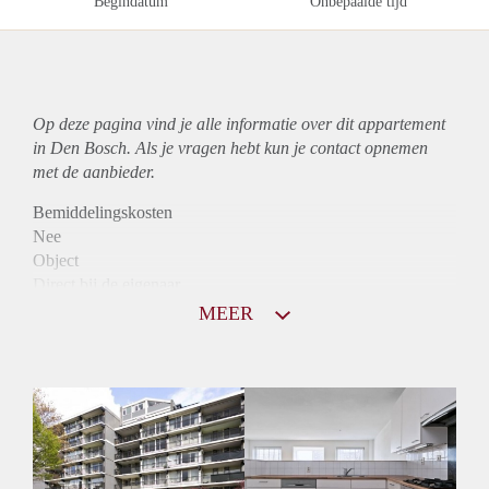
Begindatum
Onbepaalde tijd
Op deze pagina vind je alle informatie over dit
appartement
in Den Bosch. Als je vragen hebt kun je contact opnemen
met de aanbieder.
Bemiddelingskosten
Nee
Object
Direct bij de eigenaar
Borg
MEER
950
Garantiestelling
Mogelijk
Huurtoeslag
Niet mogelijk
Inkomen eis
2,9 X Maandhuur Bruto