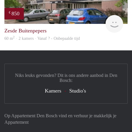
850
€
finde
Zesde Buitenpepers
2
60 m
· 2 kamers · Vanaf ? - Onbepaalde tijd
Niks leuks gevonden? Dit is ons andere aanbod in Den
Bosch:
Kamers
Studio's
Op Appartement Den Bosch vind en verhuur je makkelijk je
Appartement