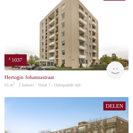
1037
€
finde
Hertogin Johannastraat
2
65 m
· 2 kamers · Vanaf ? - Onbepaalde tijd
DELEN