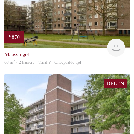
870
€
finde
Maassingel
2
68 m
· 2 kamers · Vanaf ? - Onbepaalde tijd
DELEN