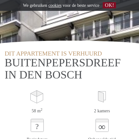
OK!
We gebruiken
cookies
voor de beste service
DIT APPARTEMENT IS VERHUURD
BUITENPEPERSDREEF
IN DEN BOSCH
2
58 m
2 kamers
∞
?