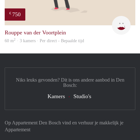
750
€
Mirj
Rouppe van der Voortplein
2
60 m
· 3 kamers · Per direct - Bepaalde tijd
Niks leuks gevonden? Dit is ons andere aanbod in Den
Bosch:
Kamers
Studio's
Op Appartement Den Bosch vind en verhuur je makkelijk je
Appartement