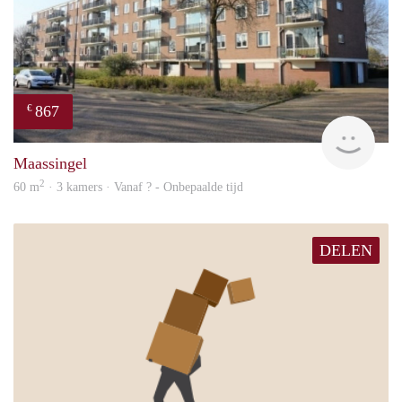
867
€
Woni
Maassingel
2
60 m
· 3 kamers · Vanaf ? - Onbepaalde tijd
DELEN