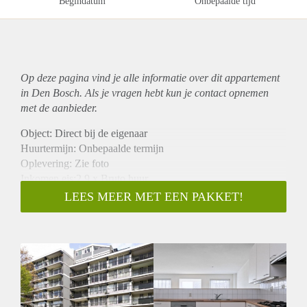
Begindatum
Onbepaalde tijd
Op deze pagina vind je alle informatie over dit
appartement
in Den Bosch. Als je vragen hebt kun je contact opnemen
met de aanbieder.
Object: Direct bij de eigenaar
Huurtermijn: Onbepaalde termijn
Oplevering: Zie foto
Inkomen eis:2,9 x Bruto huur
Garantiestelling mogelijk: Ja
LEES MEER MET EEN PAKKET!
Borg: 1 Maand
Bemiddeling kosten: Nee
Woningdelers toegestaan: Ja
Huisdieren toegestaan: Afhankelijk van de Eigenaar
Huurtoeslag grens: Nee
Geschikt voor studenten: Afhankelijk van de Eigenaar