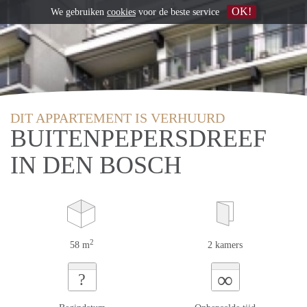
OK!
We gebruiken
cookies
voor de beste service
DIT APPARTEMENT IS VERHUURD
BUITENPEPERSDREEF
IN DEN BOSCH
2
58 m
2 kamers
∞
?