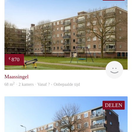
870
€
finde
Maassingel
2
68 m
· 2 kamers · Vanaf ? - Onbepaalde tijd
DELEN