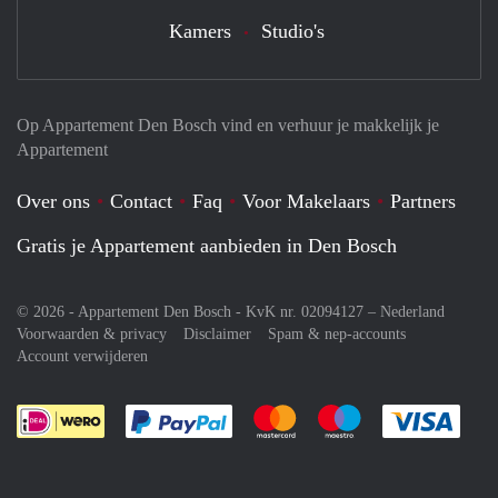
Kamers
Studio's
Op Appartement Den Bosch vind en verhuur je makkelijk je
Appartement
Over ons
Contact
Faq
Voor Makelaars
Partners
Gratis je Appartement aanbieden in Den Bosch
© 2026 - Appartement Den Bosch - KvK nr. 02094127 –
Nederland
Voorwaarden & privacy
Disclaimer
Spam & nep-accounts
Account verwijderen
Je rekent gemakkelijk af met Paypal
Je rekent gemakkelijk af met M
Je rekent gemakkelij
Je re