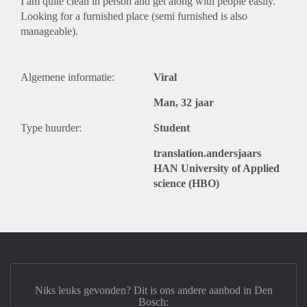
I am quite clean in person and get along with people easily.
Looking for a furnished place (semi furnished is also
manageable).
Algemene informatie:
Viral
Man, 32 jaar
Type huurder:
Student
translation.andersjaars
HAN University of Applied
science (HBO)
Niks leuks gevonden? Dit is ons andere aanbod in Den
Bosch: