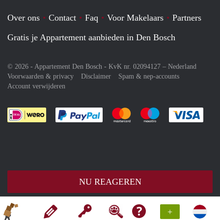
Over ons
Contact
Faq
Voor Makelaars
Partners
Gratis je Appartement aanbieden in Den Bosch
© 2026 - Appartement Den Bosch - KvK nr. 02094127 –
Nederland
Voorwaarden & privacy
Disclaimer
Spam & nep-accounts
Account verwijderen
Je rekent gemakkelijk af met Paypal
Je rekent gemakkelijk af met M
Je rekent gemakkelij
Je re
NU REAGEREN
+