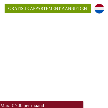
GRATIS JE APPARTEMENT AANBIEDEN
Appartement in Den Bosch?
mentDenBosch?
ding?
Max. € 700 per maand