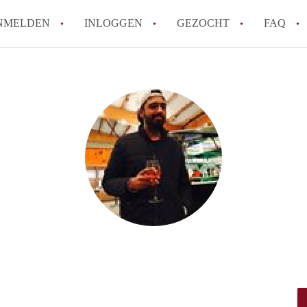
NMELDEN
INLOGGEN
GEZOCHT
FAQ
How to translate AppartementDenBosch!
Wat is AppartementDenBosch?
Hoeveel kost het om te reageren op een 
Wat is de privacyverklaring van Apparte
Berekent AppartementDenBosch
makelaarsvergoeding/bemiddelingsvergoe
Alle veelgestelde vragen