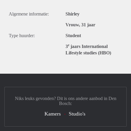
Algemene informatie:
Shirley
Vrouw, 31 jaar
Type huurder:
Student
e
3
jaars International
Lifestyle studies (HBO)
Niks leuks gevonden? Dit is ons andere aanbod in Den
Bosch:
Kamers
Studio's