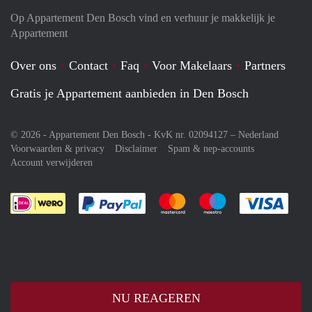
Op Appartement Den Bosch vind en verhuur je makkelijk je
Appartement
Over ons
Contact
Faq
Voor Makelaars
Partners
Gratis je Appartement aanbieden in Den Bosch
© 2026 - Appartement Den Bosch - KvK nr. 02094127 –
Nederland
Voorwaarden & privacy
Disclaimer
Spam & nep-accounts
Account verwijderen
Je rekent gemakkelijk af met Paypal
Je rekent gemakkelijk af met M
Je rekent gemakkelij
Je re
NU REAGEREN