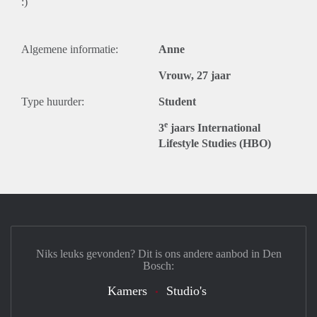
:)
Algemene informatie:
Anne
Vrouw, 27 jaar
Type huurder:
Student
e
3
jaars International
Lifestyle Studies (HBO)
Niks leuks gevonden? Dit is ons andere aanbod in Den
Bosch:
Kamers
Studio's