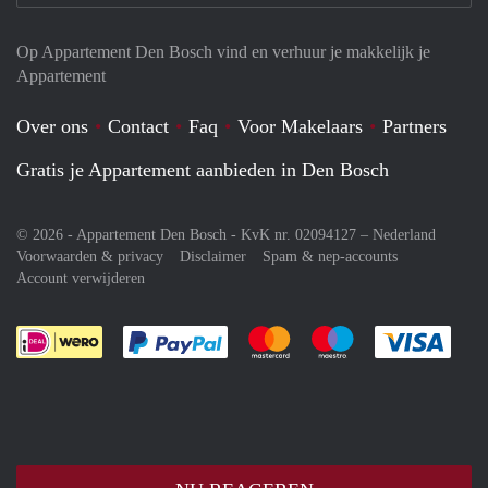
Op Appartement Den Bosch vind en verhuur je makkelijk je
Appartement
Over ons
Contact
Faq
Voor Makelaars
Partners
Gratis je Appartement aanbieden in Den Bosch
© 2026 - Appartement Den Bosch - KvK nr. 02094127 –
Nederland
Voorwaarden & privacy
Disclaimer
Spam & nep-accounts
Account verwijderen
Je rekent gemakkelijk af met Paypal
Je rekent gemakkelijk af met M
Je rekent gemakkelij
Je re