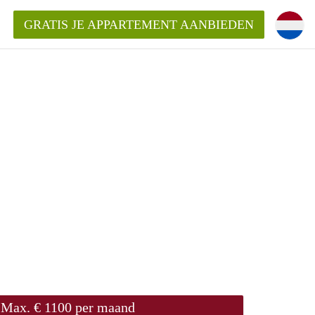
GRATIS JE APPARTEMENT AANBIEDEN
Appartement in Den Bosch?
mentDenBosch?
ding?
Max. € 1100 per maand