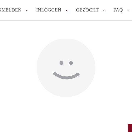
NMELDEN
INLOGGEN
GEZOCHT
FAQ
How to translate AppartementDenBosch!
Wat is AppartementDenBosch?
Hoeveel kost het om te reageren op een 
Wat is de privacyverklaring van Apparte
Berekent AppartementDenBosch
makelaarsvergoeding/bemiddelingsvergoe
Alle veelgestelde vragen