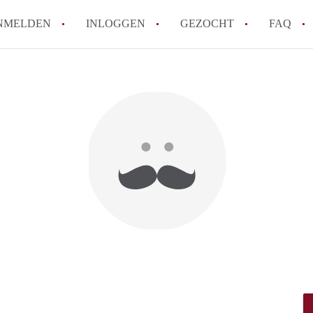
NMELDEN
INLOGGEN
GEZOCHT
FAQ
How to translate AppartementDenBosch!
Wat is AppartementDenBosch?
Hoeveel kost het om te reageren op een 
Wat is de privacyverklaring van Apparte
Berekent AppartementDenBosch
makelaarsvergoeding/bemiddelingsvergoe
Alle veelgestelde vragen