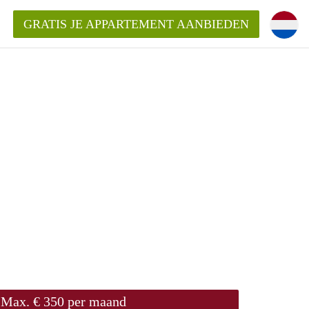
GRATIS JE APPARTEMENT AANBIEDEN
Appartement in Den Bosch?
mentDenBosch?
ding?
Max. € 350 per maand