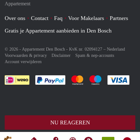
Appartement
Over ons
Contact
Faq
Voor Makelaars
Partners
Gratis je Appartement aanbieden in Den Bosch
© 2026 - Appartement Den Bosch - KvK nr. 02094127 –
Nederland
Voorwaarden & privacy
Disclaimer
Spam & nep-accounts
Account verwijderen
Je rekent gemakkelijk af met Paypal
Je rekent gemakkelijk af met M
Je rekent gemakkelij
Je re
NU REAGEREN