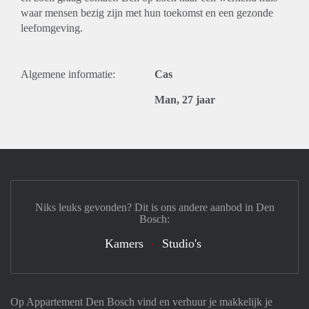
waar mensen bezig zijn met hun toekomst en een gezonde
leefomgeving.
Algemene informatie:
Cas
Man, 27 jaar
Niks leuks gevonden? Dit is ons andere aanbod in Den
Bosch:
Kamers
Studio's
Op Appartement Den Bosch vind en verhuur je makkelijk je