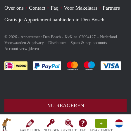
Over ons
Contact
Faq
Voor Makelaars
Partners
Gratis je Appartement aanbieden in Den Bosch
© 2026 - Appartement Den Bosch - KvK nr. 02094127 –
Nederland
Voorwaarden & privacy
Disclaimer
Spam & nep-accounts
Account verwijderen
Je rekent gemakkelijk af met Paypal
Je rekent gemakkelijk af met M
Je rekent gemakkelij
Je re
NU REAGEREN
+
AANMELDEN
INLOGGEN
GEZOCHT
FAQ
APPARTEMENT