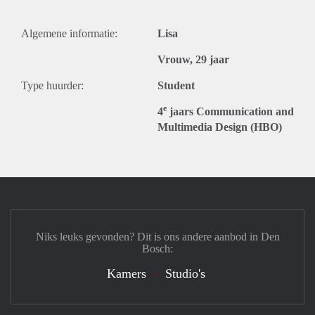
Algemene informatie:
Lisa
Vrouw, 29 jaar
Type huurder:
Student
e
4
jaars Communication and
Multimedia Design (HBO)
Niks leuks gevonden? Dit is ons andere aanbod in Den
Bosch:
Kamers
Studio's