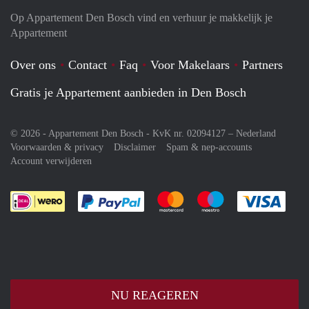
Op Appartement Den Bosch vind en verhuur je makkelijk je
Appartement
Over ons
Contact
Faq
Voor Makelaars
Partners
Gratis je Appartement aanbieden in Den Bosch
© 2026 - Appartement Den Bosch - KvK nr. 02094127 –
Nederland
Voorwaarden & privacy
Disclaimer
Spam & nep-accounts
Account verwijderen
Je rekent gemakkelijk af met Paypal
Je rekent gemakkelijk af met M
Je rekent gemakkelij
Je re
NU REAGEREN