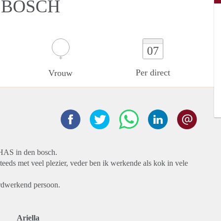
 BOSCH
07
Per direct
Vrouw
e HAS in den bosch.
steeds met veel plezier, veder ben ik werkende als kok in vele
hardwerkend persoon.
Ariella