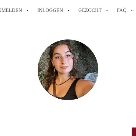
NMELDEN
INLOGGEN
GEZOCHT
FAQ
How to translate AppartementDenBosch!
Wat is AppartementDenBosch?
Hoeveel kost het om te reageren op een 
Wat is de privacyverklaring van Apparte
Berekent AppartementDenBosch
makelaarsvergoeding/bemiddelingsvergoe
Alle veelgestelde vragen