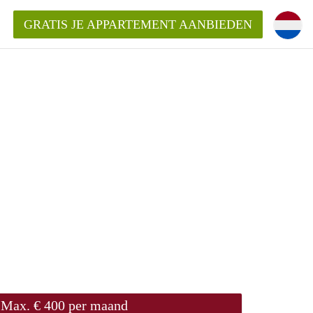
GRATIS JE APPARTEMENT AANBIEDEN
Appartement in Den Bosch?
mentDenBosch?
ding?
Max. € 400 per maand